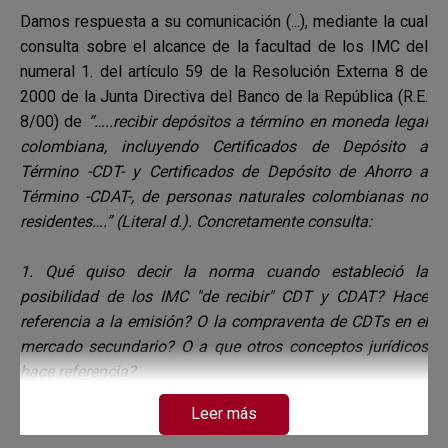
Damos respuesta a su comunicación (...), mediante la cual
consulta sobre el alcance de la facultad de los IMC del
numeral 1. del artículo 59 de la Resolución Externa 8 de
2000 de la Junta Directiva del Banco de la República (R.E.
8/00) de
“…..recibir depósitos a término en moneda legal
colombiana, incluyendo Certificados de Depósito a
Término -CDT- y Certificados de Depósito de Ahorro a
Término -CDAT-, de personas naturales colombianas no
residentes….” (Literal d.). Concretamente consulta:
1. Qué quiso decir la norma cuando estableció la
posibilidad de los IMC "de recibir" CDT y CDAT? Hace
referencia a la emisión? O la compraventa de CDTs en el
mercado secundario? O a que otros conceptos jurídicos
hace referencia?
2. Quiere decir esta norma que el IMC solo puede emitir
Leer más
CDT's a personas naturales colombianas no residentes?