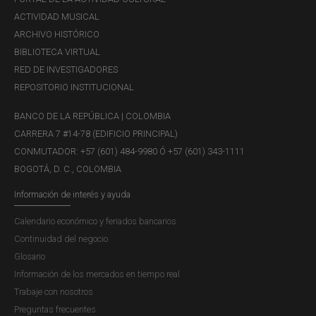
Tratándose de los valores que emitan los
ACTIVIDAD MUSICAL
establecimientos de crédito en desarrollo de sus
ARCHIVO HISTÓRICO
operaciones pasivas realizadas de manera regular o
BIBLIOTECA VIRTUAL
esporádica se entenderán inscritos en el Registro
RED DE INVESTIGADORES
Nacional de Valores y Emisores - RNVE y autorizada su
REPOSITORIO INSTITUCIONAL
oferta pública siempre que de manera previa a la
realización de la misma, se envíe con destino al Registro
BANCO DE LA REPÚBLICA | COLOMBIA
Nacional de Valores y Emisores- RNVE los documentos
CARRERA 7 #14-78 (EDIFICIO PRINCIPAL)
previstos en el artículo 5.2.1.1.3 del presente decreto."
CONMUTADOR: +57 (601) 484-9980 Ó +57 (601) 343-1111
BOGOTÁ, D. C., COLOMBIA
Tema del concepto
Operaciones autorizadas a los intermediarios del
Información de interés y ayuda
mercado cambiario
Inversión extranjera de Portafolio
Calendario económico y feriados bancarios
Palabras clave
Continuidad del negocio
Certificados de depósito a término
Glosario
Imprimir
Información de los mercados en tiempo real
Trabaje con nosotros
Preguntas frecuentes