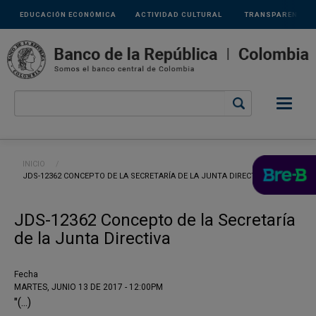
Links
Pasar al contenido principal
EDUCACIÓN ECONÓMICA
ACTIVIDAD CULTURAL
TRANSPARENCIA
secundarios
Ruta de navegación
INICIO
CURRENT:
JDS-12362 CONCEPTO DE LA SECRETARÍA DE LA JUNTA DIRECTIVA
JDS-12362 Concepto de la Secretaría
de la Junta Directiva
Fecha
MARTES, JUNIO 13 DE 2017 - 12:00PM
"(...)