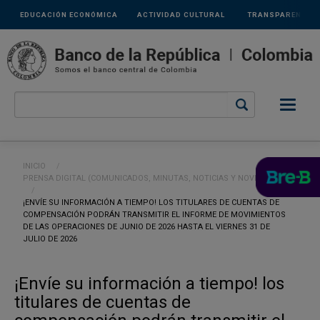
Links
Pasar al contenido principal
EDUCACIÓN ECONÓMICA
ACTIVIDAD CULTURAL
TRANSPARENCIA
secundarios
Ruta de navegación
INICIO
PRENSA DIGITAL (COMUNICADOS, MINUTAS, NOTICIAS Y NOVEDADES)
CURRENT:
¡ENVÍE SU INFORMACIÓN A TIEMPO! LOS TITULARES DE CUENTAS DE
COMPENSACIÓN PODRÁN TRANSMITIR EL INFORME DE MOVIMIENTOS
DE LAS OPERACIONES DE JUNIO DE 2026 HASTA EL VIERNES 31 DE
JULIO DE 2026
¡Envíe su información a tiempo! los
titulares de cuentas de