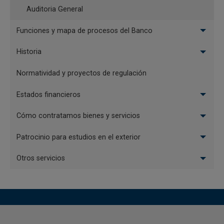
del Banco de la República decidió
Auditoria General
por unanimidad mantener inalterada
18:49
06/05/2026
Funciones y mapa de procesos del Banco
la tasa de interés de política
monetaria en 11,25%
Historia
Informe de Política Monetaria -
16:50
05/05/2026
Normatividad y proyectos de regulación
abril de 2026
Estados financieros
Paginación
Cómo contratamos bienes y servicios
Página actual
1
Última página
Último »
Patrocinio para estudios en el exterior
Otros servicios