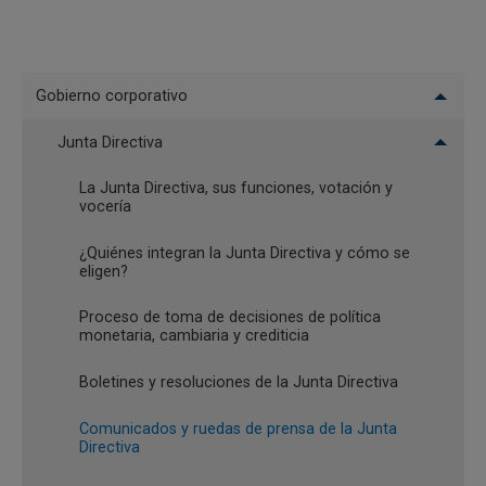
Menu
Gobierno corporativo
Fecha
Hora
Comunicado
El
Junta Directiva
Minutas BanRep: La Junta Directiva
Banco
del Banco de la República decidió
La Junta Directiva, sus funciones, votación y
por mayoría mantener inalterada la
17:36
05/08/2026
vocería
tasa de interés de política
monetaria en 12,0%
¿Quiénes integran la Junta Directiva y cómo se
eligen?
Informe de Política Monetaria -
15:50
04/08/2026
Proceso de toma de decisiones de política
julio de 2026
monetaria, cambiaria y crediticia
La Junta Directiva del Banco de la
Boletines y resoluciones de la Junta Directiva
República anuncia un programa de
13:46
31/07/2026
acumulación de reservas
Comunicados y ruedas de prensa de la Junta
internacionales
Directiva