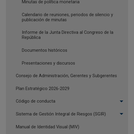
La Junta Directiva del Banco de la
Minutas de política monetaria
República decidió por mayoría
Calendario de reuniones, periodos de silencio y
mantener inalterada la tasa de
13:43
31/07/2026
publicación de minutas
interés de política monetaria en
12,0%
Informe de la Junta Directiva al Congreso de la
República
Minutas BanRep: La Junta Directiva
del Banco de la República decidió
Documentos históricos
por mayoría incrementar
20:20
03/07/2026
Presentaciones y discursos
en 75 puntos básicos (pbs) la tasa
de interés de política monetaria a
Consejo de Administración, Gerentes y Subgerentes
12%
Plan Estratégico 2026-2029
La Junta Directiva del Banco de la
República decidió por mayoría
Código de conducta
incrementar en 75 puntos básicos
13:19
30/06/2026
(pbs) la tasa de interés de política
Sistema de Gestión Integral de Riesgos (SGIR)
monetaria a 12%
Manual de Identidad Visual (MIV)
Minutas BanRep: La Junta Directiva