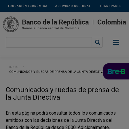
Links
Pasar al contenido principal
EDUCACIÓN ECONÓMICA
ACTIVIDAD CULTURAL
TRANSPARENCIA
secundarios
Ruta de navegación
INICIO
CURRENT:
COMUNICADOS Y RUEDAS DE PRENSA DE LA JUNTA DIRECTIVA
Comunicados y ruedas de prensa de
la Junta Directiva
En esta página podrá consultar todos los comunicados
emitidos con las decisiones de la Junta Directiva del
Banco de la República desde 2000. Adicionalmente,