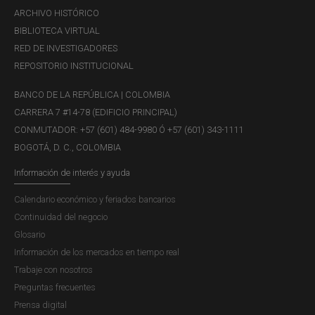
se cuenta con un Plan General de Adquisiciones, como
ARCHIVO HISTÓRICO
instrumento de planeación contractual.
BIBLIOTECA VIRTUAL
RED DE INVESTIGADORES
El Plan General de Adquisiciones no obliga a la Entidad a
REPOSITORIO INSTITUCIONAL
efectuar los procesos de contratación ni a adquirir los
bienes, obras y servicios allí relacionados. Por
BANCO DE LA REPÚBLICA | COLOMBIA
consiguiente, la información divulgada tiene un carácter
CARRERA 7 #14-78 (EDIFICIO PRINCIPAL)
informativo e ilustrativo, y no podrá ser reproducida,
CONMUTADOR: +57 (601) 484-9980 Ó +57 (601) 343-1111
copiada, distribuida, utilizada o comercializada sin la
BOGOTÁ, D. C., COLOMBIA
autorización previa y por escrito del Banco de la
Información de interés y ayuda
República.
Calendario económico y feriados bancarios
El Banco de la República publica mensualmente la
Continuidad del negocio
información con los datos básicos de su contratación
Glosario
(contratista, objeto y valor del contrato), en cumplimiento a
Información de los mercados en tiempo real
lo establecido en la Ley 1952 de 2019 o Código General
Trabaje con nosotros
Disciplinario en Colombia.
Preguntas frecuentes
Prensa digital