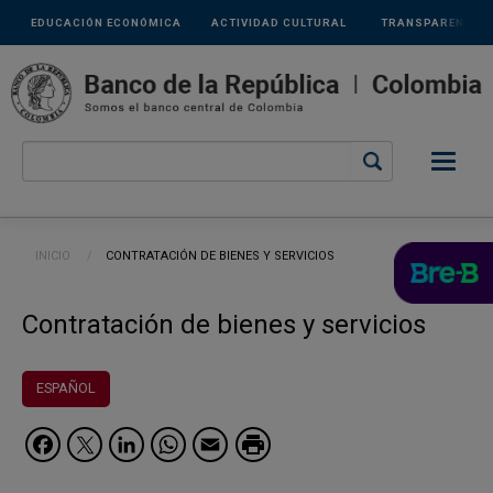
Links
Pasar al contenido principal
EDUCACIÓN ECONÓMICA
ACTIVIDAD CULTURAL
TRANSPARENCIA
secundarios
Ruta de navegación
INICIO
CURRENT:
CONTRATACIÓN DE BIENES Y SERVICIOS
Contratación de bienes y servicios
ESPAÑOL
Facebook
Twitter
LinkedIn
WhatsApp
Email