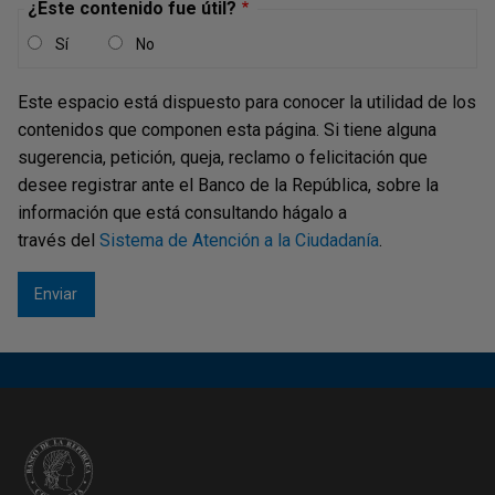
¿Este contenido fue útil?
Sí
No
Este espacio está dispuesto para conocer la utilidad de los
contenidos que componen esta página. Si tiene alguna
sugerencia, petición, queja, reclamo o felicitación que
desee registrar ante el Banco de la República, sobre la
información que está consultando hágalo a
Cambio climático
través del
Sistema de Atención a la Ciudadanía
.
En esta página podrá consultar los contenidos que
resultan de las actividades realizadas para el
cumplimiento de los objetivos sobre el cambio
climático.