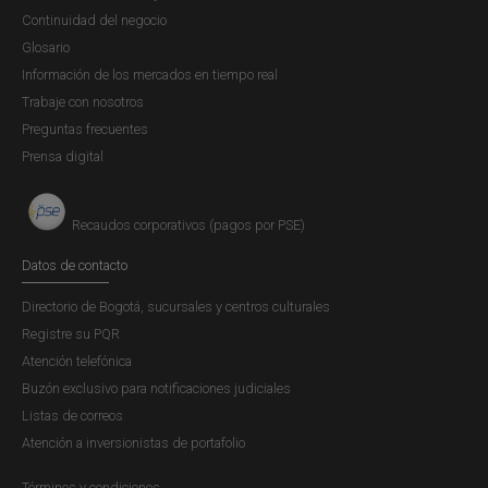
Continuidad del negocio
Glosario
Información de los mercados en tiempo real
Trabaje con nosotros
Preguntas frecuentes
Prensa digital
Recaudos corporativos (pagos por PSE)
Datos de contacto
Directorio de Bogotá, sucursales y centros culturales
Registre su PQR
Atención telefónica
Buzón exclusivo para notificaciones judiciales
Listas de correos
Atención a inversionistas de portafolio
Colección Bicentenario - Archivo de la
Términos y condiciones