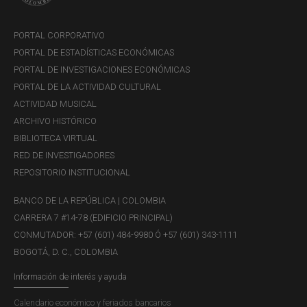
PORTAL CORPORATIVO
PORTAL DE ESTADÍSTICAS ECONÓMICAS
PORTAL DE INVESTIGACIONES ECONÓMICAS
PORTAL DE LA ACTIVIDAD CULTURAL
ACTIVIDAD MUSICAL
ARCHIVO HISTÓRICO
BIBLIOTECA VIRTUAL
RED DE INVESTIGADORES
REPOSITORIO INSTITUCIONAL
BANCO DE LA REPÚBLICA | COLOMBIA
Celebración "Banrep 100 años generando
CARRERA 7 #14-78 (EDIFICIO PRINCIPAL)
CONMUTADOR: +57 (601) 484-9980 Ó +57 (601) 343-1111
confianza"
BOGOTÁ, D. C., COLOMBIA
El Banco de la República cumplió 100 años el 23 de
Información de interés y ayuda
julio de 2023; conozca todo lo relacionado con esta
Calendario económico y feriados bancarios
histórica celebración.