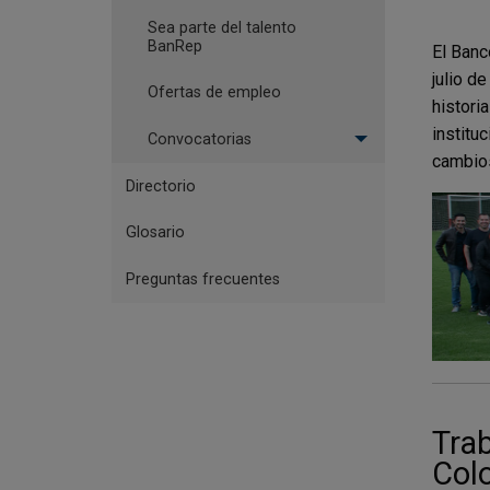
Sea parte del talento
BanRep
El Banc
julio d
Ofertas de empleo
histori
institu
Convocatorias
cambios
Directorio
Glosario
Preguntas frecuentes
Trab
Col