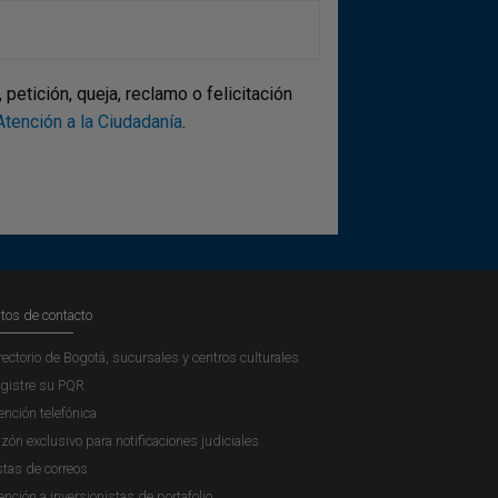
etición, queja, reclamo o felicitación
tención a la Ciudadanía
.
tos de contacto
rectorio de Bogotá, sucursales y centros culturales
gistre su PQR
ención telefónica
zón exclusivo para notificaciones judiciales
stas de correos
ención a inversionistas de portafolio