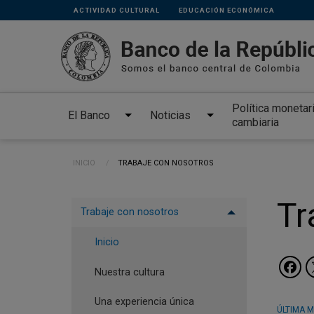
Links
Pasar al contenido principal
ACTIVIDAD CULTURAL
EDUCACIÓN ECONÓMICA
secundarios
Política monetar
El Banco
Noticias
cambiaria
Ruta de navegación
INICIO
CURRENT:
TRABAJE CON NOSOTROS
Menu
Tr
Trabaje con nosotros
trabaje
con
Inicio
nosotros
Nuestra cultura
Una experiencia única
ÚLTIMA M