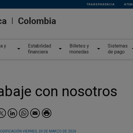
TRANSPARENCIA
ATEN
ia y
Estabilidad
Billetes y
Sistemas
financiera
monedas
de pago
abaje con nosotros
Facebook
Twitter
LinkedIn
WhatsApp
Email
ODIFICACIÓN
VIERNES, 20 DE MARZO DE 2026