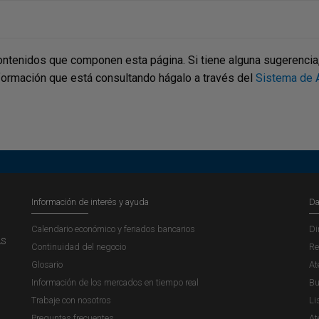
ontenidos que componen esta página. Si tiene alguna sugerencia, p
nformación que está consultando hágalo a través del
Sistema de A
Información de interés y ayuda
Da
Calendario económico y feriados bancarios
Di
AS
Continuidad del negocio
Re
Glosario
At
Información de los mercados en tiempo real
Bu
Trabaje con nosotros
Li
Preguntas frecuentes
At