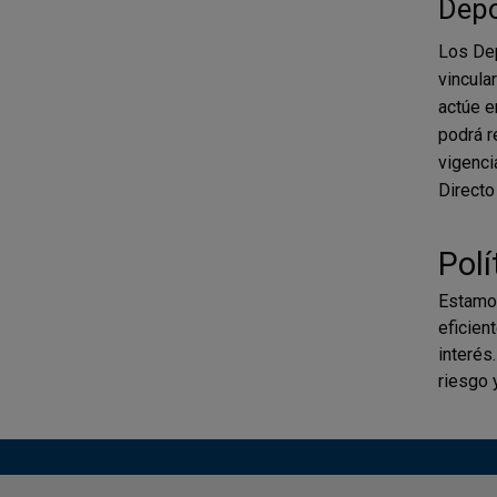
Depo
Los Dep
vincula
actúe e
podrá r
vigenci
Directo
Polí
Estamos
eficien
interés
riesgo 