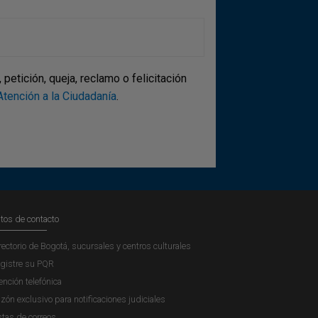
etición, queja, reclamo o felicitación
tención a la Ciudadanía
.
tos de contacto
rectorio de Bogotá, sucursales y centros culturales
gistre su PQR
ención telefónica
zón exclusivo para notificaciones judiciales
stas de correos