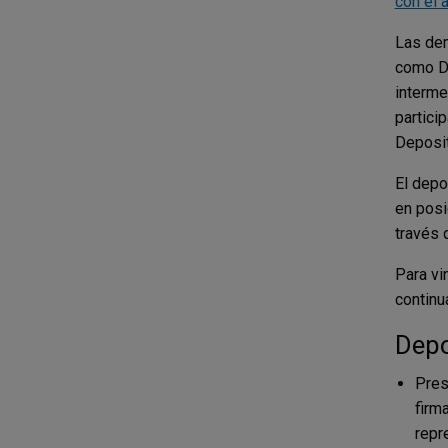
con el 
Las dem
como De
interme
partici
Deposit
El depo
en posi
través 
Para vi
continu
Depo
Pres
firm
repr