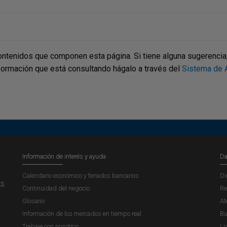
ontenidos que componen esta página. Si tiene alguna sugerencia, p
nformación que está consultando hágalo a través del
Sistema de A
Información de interés y ayuda
Da
Calendario económico y feriados bancarios
Di
AS
Continuidad del negocio
Re
Glosario
At
Información de los mercados en tiempo real
Bu
Trabaje con nosotros
Li