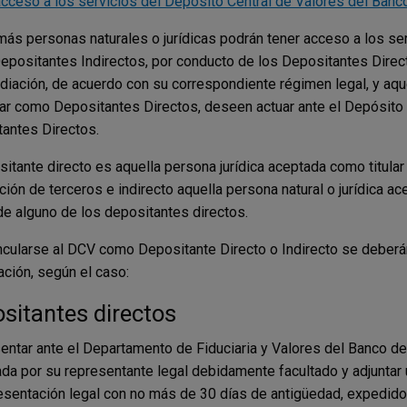
acceso a los servicios del Depósito Central de Valores del Banc
ás personas naturales o jurídicas podrán tener acceso a los ser
positantes Indirectos, por conducto de los Depositantes Direct
diación, de acuerdo con su correspondiente régimen legal, y aqu
par como Depositantes Directos, deseen actuar ante el Depósito 
antes Directos.
sitante directo es aquella persona jurídica aceptada como titular
ción de terceros e indirecto aquella persona natural o jurídica a
de alguno de los depositantes directos.
ncularse al DCV como Depositante Directo o Indirecto se deberá
ación, según el caso:
sitantes directos
entar ante el Departamento de Fiduciaria y Valores del Banco de l
ada por su representante legal debidamente facultado y adjuntar u
esentación legal con no más de 30 días de antigüedad, expedido 