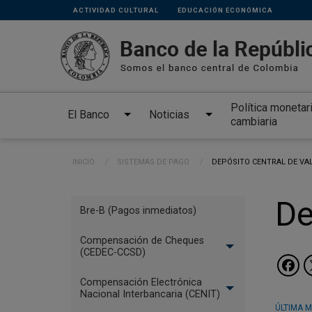
Links
Pasar al contenido principal
ACTIVIDAD CULTURAL
EDUCACIÓN ECONÓMICA
secundarios
Política monetar
El Banco
Noticias
cambiaria
Ruta de navegación
INICIO
SISTEMAS DE PAGO
CURRENT:
DEPÓSITO CENTRAL DE VA
Menú
De
Bre-B (Pagos inmediatos)
Sistemas
de
Compensación de Cheques
(CEDEC-CCSD)
Pago
Compensación Electrónica
Nacional Interbancaria (CENIT)
ÚLTIMA M