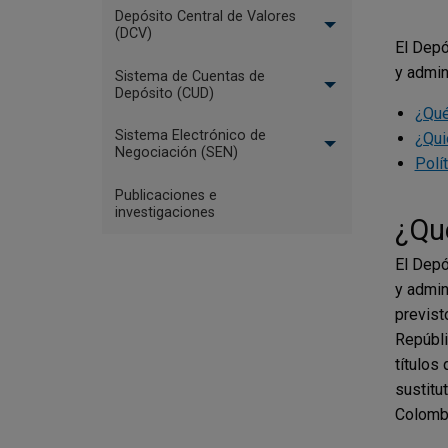
Depósito Central de Valores
(DCV)
El Depó
y admin
Sistema de Cuentas de
Depósito (CUD)
¿Qué
Sistema Electrónico de
¿Qui
Negociación (SEN)
Polí
Publicaciones e
investigaciones
¿Qu
El Depó
y admin
previst
Repúbli
títulos
sustitu
Colombi