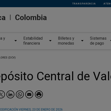
TRANSPARENCIA
ATEN
ia y
Estabilidad
Billetes y
Sistemas
financiera
monedas
de pago
LORES (DCV)
pósito Central de Va
Facebook
Twitter
LinkedIn
WhatsApp
Email
ODIFICACIÓN
VIERNES, 23 DE ENERO DE 2026