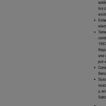
auté
los 
exis
Esta
elect
Tene
cond
1997
Repú
una 
por 
Cump
Banc
Susc
susc
y, e
Subc