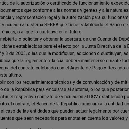
ntica de la autorización o certificado de funcionamiento expedid
documentos que conforme a las normas vigentes y a la naturaleza 
tencia y representación legal y la autorización para su funcionamie
r vinculado al sistema SEBRA que tiene establecido el Banco de
rónicas, o al que lo sustituya en el futuro.
r abierta, o solicitar y obtener la apertura, de una Cuenta de Dep
iciones establecidas para el efecto por la Junta Directiva de la 
 y 3 de 2003, o las que la modifiquen, adicionen o sustituyan, as
blica que la reglamenten, la cual deberá mantenerse durante todo
copia del contrato celebrado con el Agente de Pago y Recaudo se
este último.
lir con los requerimientos técnicos y de comunicación y de miti
o de la República para vincularse al sistema, o los que posterio
ribir el respectivo contrato de vinculación al DCV establecido po
rito el contrato, el Banco de la República asignará a la entidad 
n el caso de las entidades que puedan actuar legalmente por cuen
uentas que sean necesarias para anotar en cuenta los valores y