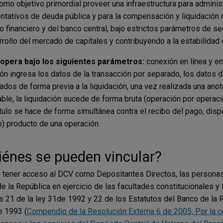
omo objetivo primordial proveer una infraestructura para administ
ntativos de deuda pública y para la compensación y liquidación
 financiero y del banco central, bajo estrictos parámetros de segu
rrollo del mercado de capitales y contribuyendo a la estabilidad
 opera bajo los siguientes parámetros:
conexión en línea y en
ón ingresa los datos de la transacción por separado, los datos 
dos de forma previa a la liquidación, una vez realizada una anot
able, la liquidación sucede de forma bruta (operación por operació
ítulo se hace de forma simultánea contra el recibo del pago, disp
o) producto de una operación.
iénes se pueden vincular?
tener acceso al DCV como Depositantes Directos, las personas j
e la República en ejercicio de las facultades constitucionales y 
os 21 de la ley 31de 1992 y 22 de los Estatutos del Banco de l
 1993 (
Compendio de la Resolución Externa 6 de 2005, Por la c