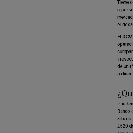
Tiene c
represe
mercado
el desa
El DCV
operaci
compara
irrevoc
de un t
o diner
¿Qu
Pueden 
Banco d
artícul
2520 de