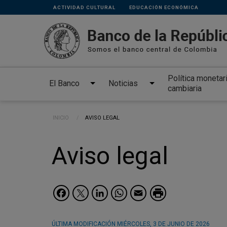
Links
Pasar al contenido principal
ACTIVIDAD CULTURAL
EDUCACIÓN ECONÓMICA
secundarios
Política monetar
El Banco
Noticias
cambiaria
Ruta de navegación
INICIO
CURRENT:
AVISO LEGAL
Aviso legal
Facebook
Twitter
LinkedIn
WhatsApp
Email
ÚLTIMA MODIFICACIÓN
MIÉRCOLES, 3 DE JUNIO DE 2026