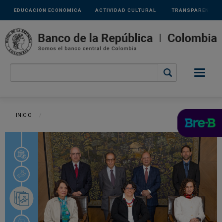
Links
Pasar al contenido principal
EDUCACIÓN ECONÓMICA
ACTIVIDAD CULTURAL
TRANSPARENCIA
secundarios
Ruta de navegación
INICIO
CURRENT: