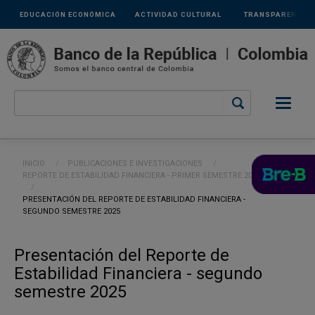
Links
Pasar al contenido principal
EDUCACIÓN ECONÓMICA
ACTIVIDAD CULTURAL
TRANSPARENCIA
secundarios
Ruta de navegación
INICIO
PUBLICACIONES E INVESTIGACIONES
REPORTE DE ESTABILIDAD FINANCIERA - PRIMER SEMESTRE 2026
CURRENT:
PRESENTACIÓN DEL REPORTE DE ESTABILIDAD FINANCIERA -
SEGUNDO SEMESTRE 2025
Presentación del Reporte de
Estabilidad Financiera - segundo
semestre 2025