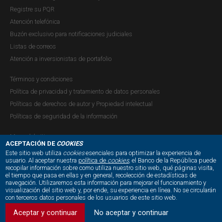
Registre su PQR
Atención telefónica
Buzón exclusivo para notificaciones judiciales
Listas de correos
Atención a inversionistas de portafolio
Términos y condiciones
Política de privacidad y tratamiento de datos personales
Políticas de derechos de autor y Propiedad intelectual
Políticas de seguridad de la información
Mapa del sitio
ACEPTACIÓN DE
COOKIES
Este sitio web utiliza
cookies
esenciales para optimizar la experiencia de
usuario. Al aceptar nuestra
política de
cookies
, el Banco de la República puede
recopilar información sobre como utiliza nuestro sitio web, qué páginas visita,
NUESTRAS REDES SOCIALES:
el tiempo que pasa en ellas y en general, recolección de estadísticas de
navegación. Utilizaremos esta información para mejorar el funcionamiento y
visualización del sitio web y, por ende, su experiencia en línea. No se circularán
con terceros datos personales de los usuarios de este sitio web.
Aceptar y continuar
No aceptar y continuar