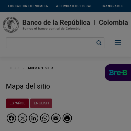
Links
Pasar al contenido principal
EDUCACIÓN ECONÓMICA
ACTIVIDAD CULTURAL
TRANSPARENCIA
secundarios
Ruta de navegación
INICIO
CURRENT:
MAPA DEL SITIO
Mapa del sitio
ESPAÑOL
ENGLISH
Facebook
Twitter
LinkedIn
WhatsApp
Email