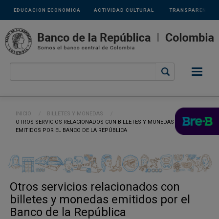
Links
Pasar al contenido principal
EDUCACIÓN ECONÓMICA
ACTIVIDAD CULTURAL
TRANSPARENCIA
secundarios
Ruta de navegación
INICIO
BILLETES Y MONEDAS
CURRENT:
OTROS SERVICIOS RELACIONADOS CON BILLETES Y MONEDAS
EMITIDOS POR EL BANCO DE LA REPÚBLICA
Otros servicios relacionados con
billetes y monedas emitidos por el
Banco de la República