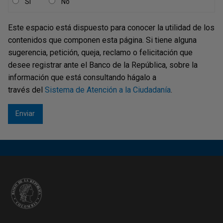
Sí
No
Boletines y resoluciones de la Junta Directiva
Este espacio está dispuesto para conocer la utilidad de los
19
contenidos que componen esta página. Si tiene alguna
sugerencia, petición, queja, reclamo o felicitación que
Precios del gramo de oro, plata y platino vigentes
para el mes de agosto de 2026
desee registrar ante el Banco de la República, sobre la
información que está consultando hágalo a
LUNES, 3 DE AGOSTO DE 2026
través del
Sistema de Atención a la Ciudadanía
.
Descargar
Circular Externa
DFV-108
Circular Externa Operativa y de Servicios DFV-108,
Asunto 16: Títulos de Desarrollo Agropecuario
MARTES, 28 DE JULIO DE 2026