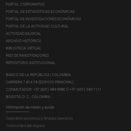
PORTAL CORPORATIVO
PORTAL DE ESTADÍSTICAS ECONÓMICAS
DFV-108
PORTAL DE INVESTIGACIONES ECONÓMICAS
PORTAL DE LA ACTIVIDAD CULTURAL
ACTIVIDAD MUSICAL
Circular Externa
ARCHIVO HISTÓRICO
BIBLIOTECA VIRTUAL
DEFI-501
RED DE INVESTIGADORES
Derogación - Circular Externa Operativa y de
REPOSITORIO INSTITUCIONAL
Servicios DEFI-501, Asunto 4: Reglas aplicables a
las inversiones obligatorias en Títulos de Desarrollo
BANCO DE LA REPÚBLICA | COLOMBIA
Agropecuario y sus colocaciones sustitutivas
CARRERA 7 #14-78 (EDIFICIO PRINCIPAL)
CONMUTADOR: +57 (601) 484-9980 Ó +57 (601) 343-1111
MARTES, 28 DE JULIO DE 2026
BOGOTÁ, D. C., COLOMBIA
Información de interés y ayuda
Derogación - Circular Externa Operativa y de
Servicios DEFI-501
Calendario económico y feriados bancarios
Continuidad del negocio