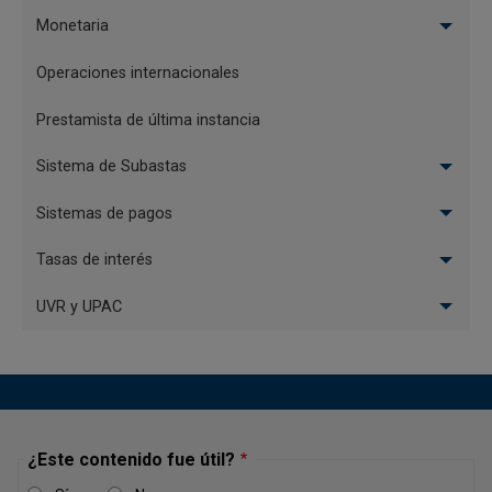
agosto de 2026, Asunto 18: Interoperabilidad de los
Monetaria
sistemas de pago de bajo valor inmediatos
Operaciones internacionales
JUEVES, 6 DE AGOSTO DE 2026
Prestamista de última instancia
Descargar
Sistema de Subastas
Sistemas de pagos
Carta Circular Externa
Tasas de interés
DSP-0247-2026
Carta Circular Externa DSP-0247-2026, Asunto:
UVR y UPAC
Nuevo Participante CENIT – TUYA S.A
LUNES, 3 DE AGOSTO DE 2026
DSP-0247-2026
¿Este contenido fue útil?