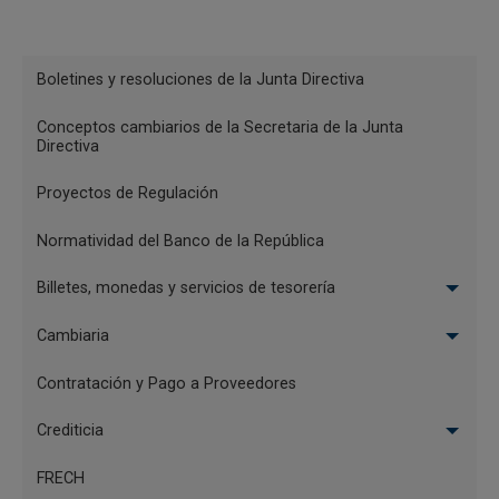
Menu
Fecha final
Boletines y resoluciones de la Junta Directiva
Reglamentación
Conceptos cambiarios de la Secretaria de la Junta
Directiva
Proyectos de Regulación
Normatividad del Banco de la República
Billetes, monedas y servicios de tesorería
Cambiaria
A continuación encuentre el consecutivo de documentos.
Contratación y Pago a Proveedores
Boletines y resoluciones de la Junta Directiva
Crediticia
20
Circular Reglamentaria Externa DSP-465 del 6 de
FRECH