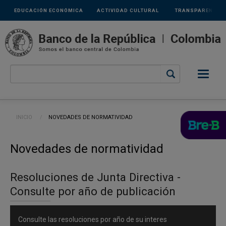
Links
Pasar al contenido principal
EDUCACIÓN ECONÓMICA
ACTIVIDAD CULTURAL
TRANSPARENCIA
secundarios
Ruta de navegación
INICIO
CURRENT:
NOVEDADES DE NORMATIVIDAD
Novedades de normatividad
Resoluciones de Junta Directiva -
Consulte por año de publicación
Consulte las resoluciones por año de su interes