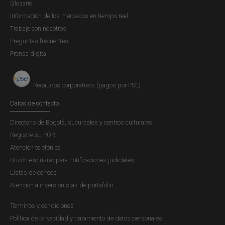
Glosario
Carta Circular Externa
Información de los mercados en tiempo real
Trabaje con nosotros
SG-SPOB-0244-2026
Preguntas frecuentes
Carta Circular Externa SG-SPOB-244-2026, Invitación
Prensa digital
a las personas y a los micro y pequeños negocios a
participar en la Encuesta de Servicios de Pago
Recaudos corporativos (pagos por PSE)
Electrónicos del Banco de la República (ESPA-BR) –
segunda edición
Datos de contacto
Directorio de Bogotá, sucursales y centros culturales
VIERNES, 24 DE JULIO DE 2026
Registre su PQR
Descargar
Atención telefónica
Buzón exclusivo para notificaciones judiciales
Listas de correos
Paginación
Atención a inversionistas de portafolio
Página actual
1
Última página
Último »
Términos y condiciones
Política de privacidad y tratamiento de datos personales