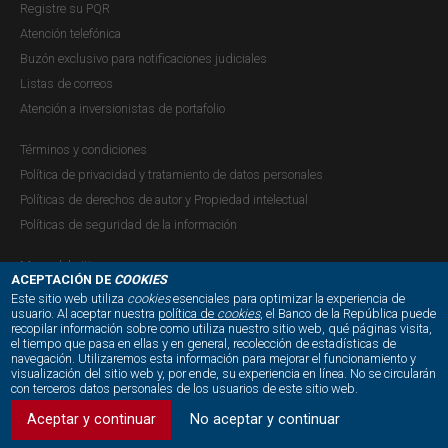
Registre su PQR
Atención telefónica
Buzón exclusivo para notificaciones judiciales
Listas de correos
Atención a inversionistas de portafolio
Términos y condiciones
Política de privacidad y tratamiento de datos personales
Políticas de derechos de autor y Propiedad intelectual
Políticas de seguridad de la información
Mapa del sitio
ACEPTACIÓN DE
COOKIES
Este sitio web utiliza
cookies
esenciales para optimizar la experiencia de
usuario. Al aceptar nuestra
política de
cookies
, el Banco de la República puede
recopilar información sobre como utiliza nuestro sitio web, qué páginas visita,
NUESTRAS REDES SOCIALES:
el tiempo que pasa en ellas y en general, recolección de estadísticas de
navegación. Utilizaremos esta información para mejorar el funcionamiento y
visualización del sitio web y, por ende, su experiencia en línea. No se circularán
con terceros datos personales de los usuarios de este sitio web.
Aceptar y continuar
No aceptar y continuar