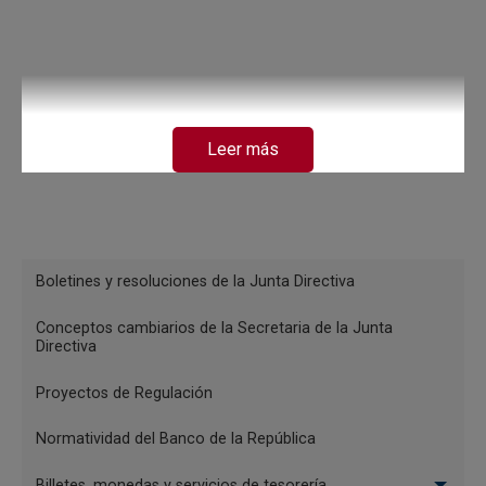
Leer más
Menu
Boletines y resoluciones de la Junta Directiva
Reglamentación
Conceptos cambiarios de la Secretaria de la Junta
Directiva
Proyectos de Regulación
Normatividad del Banco de la República
Billetes, monedas y servicios de tesorería