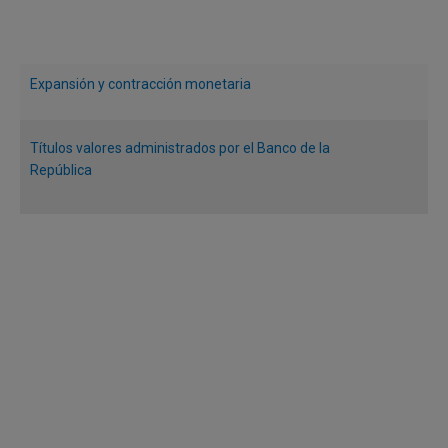
Expansión y contracción monetaria
Títulos valores administrados por el Banco de la
República