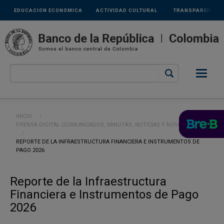
Links
Pasar al contenido principal
EDUCACIÓN ECONÓMICA
ACTIVIDAD CULTURAL
TRANSPARENCIA
secundarios
Ruta de navegación
INICIO
PRENSA DIGITAL (COMUNICADOS, MINUTAS, NOTICIAS Y NOVEDADES)
CURRENT:
REPORTE DE LA INFRAESTRUCTURA FINANCIERA E INSTRUMENTOS DE
PAGO 2026
Reporte de la Infraestructura
Financiera e Instrumentos de Pago
2026