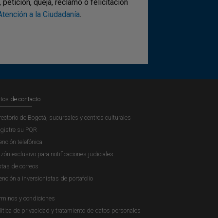
etición, queja, reclamo o felicitación
tención a la Ciudadanía
.
tos de contacto
rectorio de Bogotá, sucursales y centros culturales
gistre su PQR
ención telefónica
zón exclusivo para notificaciones judiciales
stas de correos
ención a inversionistas de portafolio
rminos y condiciones
lítica de privacidad y tratamiento de datos personales