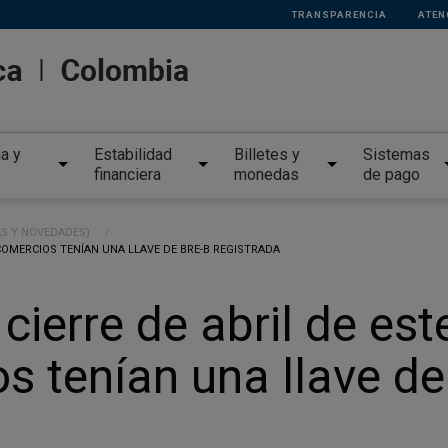
TRANSPARENCIA
ATEN
ia y
Estabilidad
Billetes y
Sistemas
financiera
monedas
de pago
AS Y NOVEDADES)
0 COMERCIOS TENÍAN UNA LLAVE DE BRE-B REGISTRADA
 cierre de abril de e
s tenían una llave de