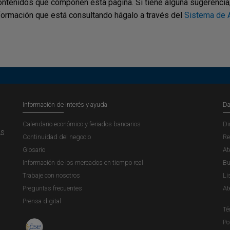
ontenidos que componen esta página. Si tiene alguna sugerencia, p
nformación que está consultando hágalo a través del
Sistema de A
Información de interés y ayuda
Da
Calendario económico y feriados bancarios
Di
AS
Continuidad del negocio
Re
Glosario
At
Información de los mercados en tiempo real
Bu
Trabaje con nosotros
Li
Preguntas frecuentes
At
Prensa digital
Té
Po