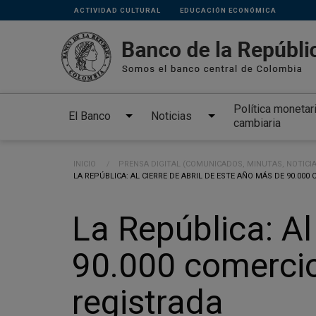
Links
Pasar al contenido principal
ACTIVIDAD CULTURAL
EDUCACIÓN ECONÓMICA
secundarios
Política monetar
El Banco
Noticias
cambiaria
Ruta de navegación
INICIO
PRENSA DIGITAL (COMUNICADOS, MINUTAS, NOTICI
CURRENT:
LA REPÚBLICA: AL CIERRE DE ABRIL DE ESTE AÑO MÁS DE 90.00
La República: Al
90.000 comercio
registrada