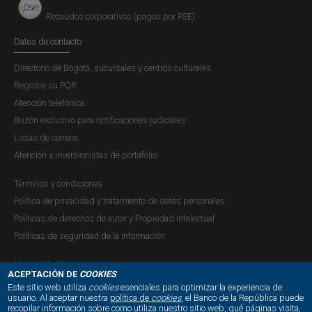
Recaudos corporativos (pagos por PSE)
Datos de contacto
Directorio de Bogotá, sucursales y centros culturales
Registre su PQR
Atención telefónica
Buzón exclusivo para notificaciones judiciales
Listas de correos
Atención a inversionistas de portafolio
Términos y condiciones
Política de privacidad y tratamiento de datos personales
Políticas de derechos de autor y Propiedad intelectual
Políticas de seguridad de la información
Mapa del sitio
ACEPTACIÓN DE
COOKIES
Este sitio web utiliza
cookies
esenciales para optimizar la experiencia de
usuario. Al aceptar nuestra
política de
cookies
, el Banco de la República puede
recopilar información sobre como utiliza nuestro sitio web, qué páginas visita,