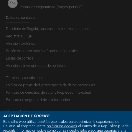
Recaudos corporativos (pagos por PSE)
Datos de contacto
Directorio de Bogotá, sucursales y centros culturales
Registre su PQR
Atención telefónica
Buzón exclusivo para notificaciones judiciales
Listas de correos
Atención a inversionistas de portafolio
Términos y condiciones
Política de privacidad y tratamiento de datos personales
Políticas de derechos de autor y Propiedad intelectual
Políticas de seguridad de la información
Mapa del sitio
ACEPTACIÓN DE
COOKIES
Este sitio web utiliza
cookies
esenciales para optimizar la experiencia de
usuario. Al aceptar nuestra
política de
cookies
, el Banco de la República puede
recopilar información sobre como utiliza nuestro sitio web, qué páginas visita,