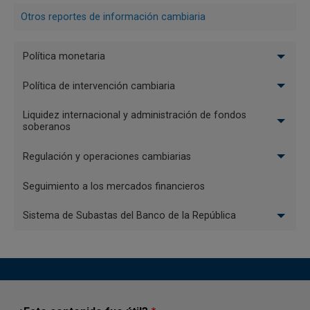
Otros reportes de información cambiaria
Si tiene dudas sobre este proceso:
Menu
Política monetaria
Politica
Microsoft Teams:
Política de intervención cambiaria
monetaria
Durante el proceso de enrolamiento al
nuevo Sistema de Autenticación SAUC,
Liquidez internacional y administración de fondos
pueden presentarse dudas o situaciones
soberanos
que requieran orientación adicional. Con
Regulación y operaciones cambiarias
el fin de brindarle acompañamiento oportuno y asegurar
una correcta ejecución del procedimiento, hemos
Seguimiento a los mercados financieros
habilitado un canal de soporte en
Microsoft Teams
al cual
puede acceder.
Sistema de Subastas del Banco de la República
WhatsApp:
Asistencia directa por mensajería
instantánea a través del número +57
(318) 565-4670