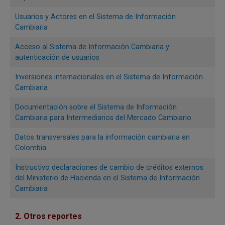
uso de SAUC.
Usuarios y Actores en el Sistema de Información
Cambiaria
Acceso al Sistema de Información Cambiaria y
autenticación de usuarios
Inversiones internacionales en el Sistema de Información
Cambiaria
Documentación sobre el Sistema de Información
Cambiaria para Intermediarios del Mercado Cambiario
Datos transversales para la información cambiaria en
Colombia
Migración para usuarios existentes:
Instructivo declaraciones de cambio de créditos externos
del Ministerio de Hacienda en el Sistema de Información
Si ya está registrado(a), no necesita volver a hacerlo.
Cambiaria
Debe completar el procedimiento de enrolamiento
ingresando al
nuevo SAUC
. Puede consultar este
2. Otros reportes
procedimiento en
Manual de uso del SAUC
.