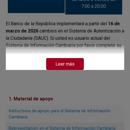
7:00 a 20:00
El Banco de la República implementará a partir del
16 de
marzo de 2026
cambios en el Sistema de Autenticación a
la Ciudadanía (SAUC). Si usted es usuario actual del
Sistema de Información Cambiaria por favor complete su
autenticación en el nuevo SAUC para aceptar los términos
y condiciones de este nuevo Sistema y estar listo para
Leer más
autenticarse en la nueva plataforma.
¿Qué debe hacer el usuario?
Completar el proceso de autenticación en el nuevo
1. Material de apoyo
SAUC.
Aceptar los términos y condiciones.
Instructivos de apoyo para el Sistema de Información
Cambiaria
Confirmar el correo electrónico registrado.
Seguir el paso a paso disponible en el video tutorial de
Representación en el Sistema de Información Cambiaria