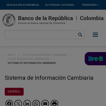
Links
Pasar al contenido principal
EDUCACIÓN ECONÓMICA
ACTIVIDAD CULTURAL
TRANSPARENCIA
secundarios
Ruta de navegación
INICIO
POLÍTICA MONETARIA Y CAMBIARIA
OTRAS NORMATIVAS CAMBIARIAS
CURRENT:
SISTEMA DE INFORMACIÓN CAMBIARIA
Sistema de Información Cambiaria
ESPAÑOL
Facebook
Twitter
LinkedIn
WhatsApp
Email