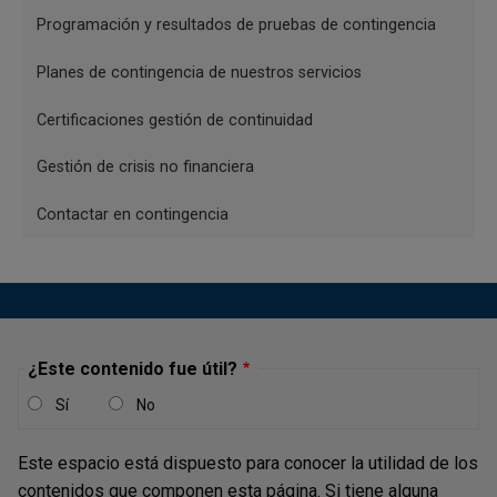
y
Programación y resultados de pruebas de contingencia
Subastas
Mesa de
+57 (601) 880-7370
+57 (601
cambiario
dinero
484-9980
extensión
Planes de contingencia de nuestros servicios
0600
Certificaciones gestión de continuidad
PKI, SUCED,
Apoyo
+57 (601) 880-7388
+57 (601
SEBRA,
informático
484-9980
Gestión de crisis no financiera
HTRANS, SIT-
extensión
Compass
1000
Contactar en contingencia
Última actualización: febrero de 2026.
Con el propósito de mantener una
comunicación oportuna y eficiente ante la
¿Este contenido fue útil?
ocurrencia de eventos del Banco de la
República que puedan afectar la continuidad
Sí
No
de sus operaciones de negocio, las entidades
Este espacio está dispuesto para conocer la utilidad de los
deberán actualizar constantemente sus listas
contenidos que componen esta página. Si tiene alguna