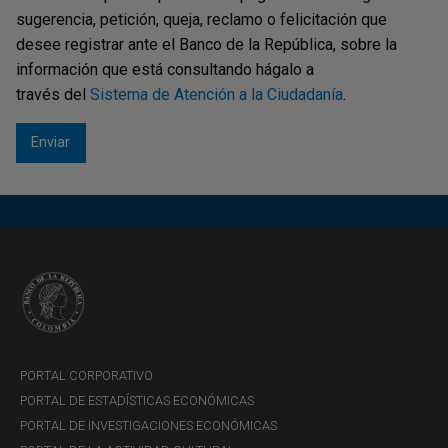
de distribución
sugerencia, petición, queja, reclamo o felicitación que
(
continuidadBR@dominio_entidad)
para poder
desee registrar ante el Banco de la República, sobre la
ser notificados ante incidentes, cambios,
información que está consultando hágalo a
migraciones, pruebas de tecnología que el
través del
Sistema de Atención a la Ciudadanía
.
Banco realiza, entre otros eventos relevantes.
Cualquier inquietud, escríbanos a Banco de la
República - Continuidad “
DGRP-
Continuidad@banrep.gov.co
”.
PORTAL CORPORATIVO
PORTAL DE ESTADÍSTICAS ECONÓMICAS
PORTAL DE INVESTIGACIONES ECONÓMICAS