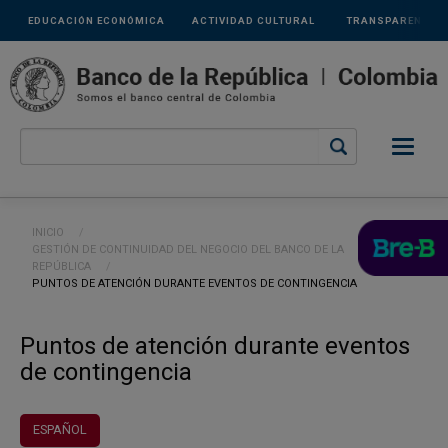
Links
Pasar al contenido principal
EDUCACIÓN ECONÓMICA
ACTIVIDAD CULTURAL
TRANSPARENCIA
secundarios
Ruta de navegación
INICIO
GESTIÓN DE CONTINUIDAD DEL NEGOCIO DEL BANCO DE LA
REPÚBLICA
CURRENT:
PUNTOS DE ATENCIÓN DURANTE EVENTOS DE CONTINGENCIA
Puntos de atención durante eventos
de contingencia
ESPAÑOL