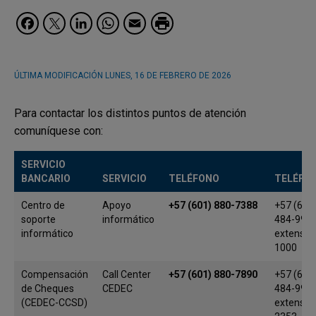
Facebook
Twitter
LinkedIn
WhatsApp
Email
ÚLTIMA MODIFICACIÓN
LUNES, 16 DE FEBRERO DE 2026
Para contactar los distintos puntos de atención
comuníquese con:
SERVICIO
BANCARIO
SERVICIO
TELÉFONO
TELÉFO
Centro de
Apoyo
+57 (601) 880-7388
+57 (601
soporte
informático
484-9980
informático
extensión
1000
Compensación
Call Center
+57 (601) 880-7890
+57 (601
de Cheques
CEDEC
484-9980
(CEDEC-CCSD)
extensión