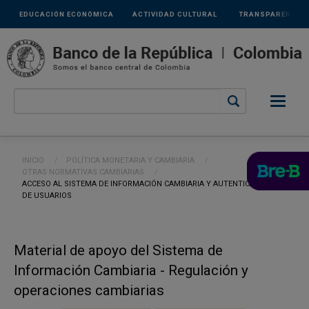
Links
Pasar al contenido principal
EDUCACIÓN ECONÓMICA
ACTIVIDAD CULTURAL
TRANSPARENCIA
secundarios
Ruta de navegación
INICIO
POLÍTICA MONETARIA Y CAMBIARIA
OTRAS NORMATIVAS CAMBIARIAS
CURRENT:
ACCESO AL SISTEMA DE INFORMACIÓN CAMBIARIA Y AUTENTICACIÓN
DE USUARIOS
Material de apoyo del Sistema de
Información Cambiaria - Regulación y
operaciones cambiarias