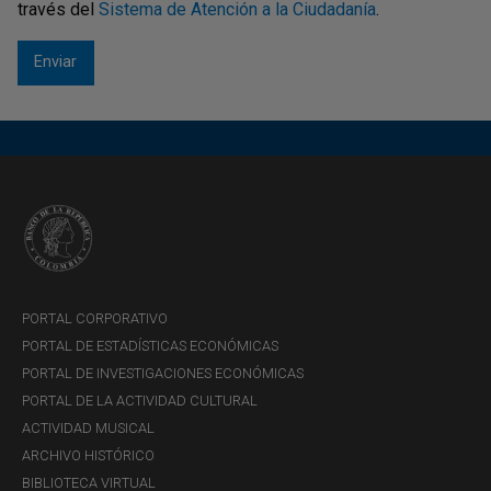
Otras monedas conmemorativas (no
través del
Sistema de Atención a la Ciudadanía
.
disponibles)
PORTAL CORPORATIVO
PORTAL DE ESTADÍSTICAS ECONÓMICAS
200 años de la Batalla Naval del Lago de Maracaibo
PORTAL DE INVESTIGACIONES ECONÓMICAS
PORTAL DE LA ACTIVIDAD CULTURAL
ACTIVIDAD MUSICAL
ARCHIVO HISTÓRICO
BIBLIOTECA VIRTUAL