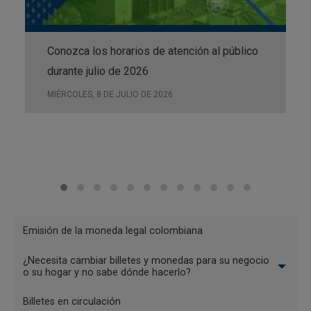
Cien años del Banco de la República
Conozca los horarios de atención al público
Disponible
durante julio de 2026
MIÉRCOLES, 8 DE JULIO DE 2026
Menu
Emisión de la moneda legal colombiana
Billetes
¿Necesita cambiar billetes y monedas para su negocio
y
o su hogar y no sabe dónde hacerlo?
Bicentenario de la Independencia de Colombia
monedas
Billetes en circulación