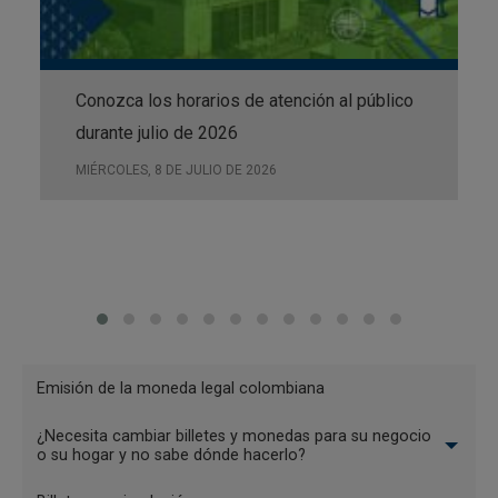
de manera que se haga seguimiento al cumplimiento de la
Política de Calidad de la Fábrica de Moneda.
Conozca los horarios de atención al público
durante julio de 2026
MIÉRCOLES, 8 DE JULIO DE 2026
Menu
Emisión de la moneda legal colombiana
Billetes
¿Necesita cambiar billetes y monedas para su negocio
y
o su hogar y no sabe dónde hacerlo?
monedas