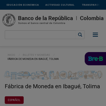
Links
Pasar al contenido principal
EDUCACIÓN ECONÓMICA
ACTIVIDAD CULTURAL
TRANSPARENCIA
secundarios
Ruta de navegación
INICIO
BILLETES Y MONEDAS
CURRENT:
FÁBRICA DE MONEDA EN IBAGUÉ, TOLIMA
Fábrica de Moneda en Ibagué, Tolima
ESPAÑOL