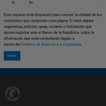
Sí
No
explicación de los pronósticos dependiendo de la canasta
a estudiar. Para ciertos grupos de alimentos, como los
Este espacio está dispuesto para conocer la utilidad de los
alimentos perecederos, el clima y la persistencia de la
contenidos que componen esta página. Si tiene alguna
inflación son factores relevantes. En contraste, otros
sugerencia, petición, queja, reclamo o felicitación que
alimentos, como los industriales, son principalmente
desee registrar ante el Banco de la República, sobre la
explicados por costos de materias primas y persistencia
información que está consultando hágalo a
de la inflación.
través del
Sistema de Atención a la Ciudadanía
.