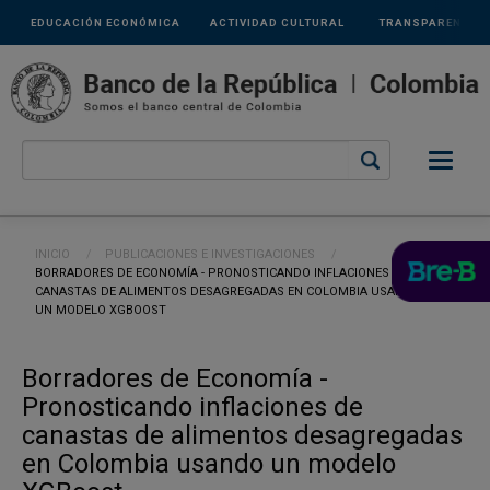
Links
Pasar al contenido principal
EDUCACIÓN ECONÓMICA
ACTIVIDAD CULTURAL
TRANSPARENCIA
secundarios
Ruta de navegación
INICIO
PUBLICACIONES E INVESTIGACIONES
CURRENT:
BORRADORES DE ECONOMÍA - PRONOSTICANDO INFLACIONES DE
CANASTAS DE ALIMENTOS DESAGREGADAS EN COLOMBIA USANDO
UN MODELO XGBOOST
Borradores de Economía -
Pronosticando inflaciones de
canastas de alimentos desagregadas
en Colombia usando un modelo