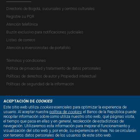
Directorio de Bogotá, sucursales y centros culturales
Registre su PQR
Atención telefónica
Buzón exclusivo para notificaciones judiciales
Listas de correos
Atención a inversionistas de portafolio
Términos y condiciones
Política de privacidad y tratamiento de datos personales
Políticas de derechos de autor y Propiedad intelectual
Políticas de seguridad de la información
Mapa del sitio
ACEPTACIÓN DE
COOKIES
Este sitio web utiliza
cookies
esenciales para optimizar la experiencia de
usuario. Al aceptar nuestra
política de
cookies
, el Banco de la República puede
recopilar información sobre como utiliza nuestro sitio web, qué páginas visita,
NUESTRAS REDES SOCIALES:
el tiempo que pasa en ellas y en general, recolección de estadísticas de
navegación. Utilizaremos esta información para mejorar el funcionamiento y
visualización del sitio web y, por ende, su experiencia en línea. No se circularán
con terceros datos personales de los usuarios de este sitio web.