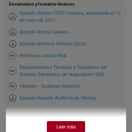
Documentos y formatos técnicos
Ejemplo Archivo FEED-Vendors, actualizado el 12
de mayo de 2011
Ejemplo Archivo Genera
Ejemplo Archivos Monitor (Spls)
Interfaces usuario final
Requerimientos Técnicos y Operativos del
Sistema Electrónico de Negociación SEN
Vendors - Sistemas Externos
Ejemplo Reporte Auditoría de Ofertas
Leer más