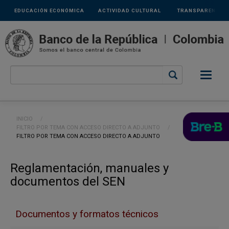
Links
Pasar al contenido principal
EDUCACIÓN ECONÓMICA
ACTIVIDAD CULTURAL
TRANSPARENCIA
secundarios
Ruta de navegación
INICIO
FILTRO POR TEMA CON ACCESO DIRECTO A ADJUNTO
CURRENT:
FILTRO POR TEMA CON ACCESO DIRECTO A ADJUNTO
Reglamentación, manuales y
documentos del SEN
Documentos y formatos técnicos