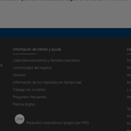
Información de interés y ayuda
Da
Calendario económico y feriados bancarios
Di
AS
Continuidad del negocio
Re
Glosario
At
Información de los mercados en tiempo real
Bu
Trabaje con nosotros
Li
Preguntas frecuentes
At
Prensa digital
Té
Po
Recaudos corporativos (pagos por PSE)
Po
Po