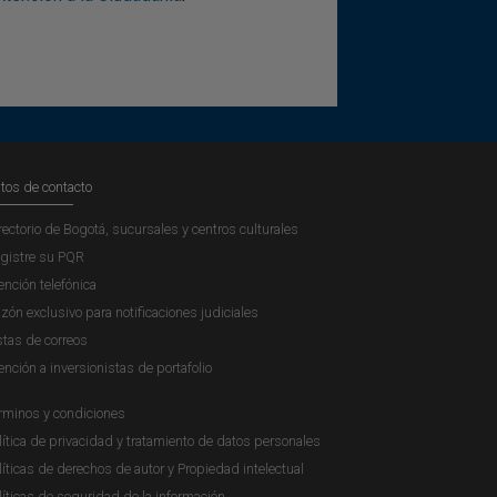
tos de contacto
rectorio de Bogotá, sucursales y centros culturales
gistre su PQR
ención telefónica
zón exclusivo para notificaciones judiciales
stas de correos
ención a inversionistas de portafolio
rminos y condiciones
lítica de privacidad y tratamiento de datos personales
líticas de derechos de autor y Propiedad intelectual
líticas de seguridad de la información