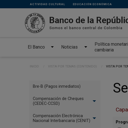
Links
Pasar al contenido principal
ACTIVIDAD CULTURAL
EDUCACIÓN ECONÓMICA
secundarios
Política monetar
El Banco
Noticias
cambiaria
Ruta de navegación
INICIO
VISTA POR TEMAS (CONTENIDO)
CURRENT:
VISTA POR TE
Menú
Se
Bre-B (Pagos inmediatos)
Sistemas
de
Compensación de Cheques
(CEDEC-CCSD)
Pago
Capa
Compensación Electrónica
Nacional Interbancaria (CENIT)
Progr