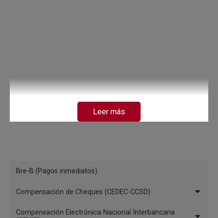
Leer más
Menú
Bre-B (Pagos inmediatos)
Sistemas
Compensación de Cheques (CEDEC-CCSD)
de
Pago
Compensación Electrónica Nacional Interbancaria