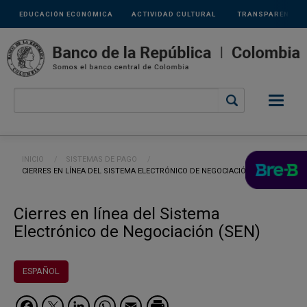
Links
Pasar al contenido principal
EDUCACIÓN ECONÓMICA
ACTIVIDAD CULTURAL
TRANSPARENCIA
secundarios
Ruta de navegación
INICIO
SISTEMAS DE PAGO
CURRENT:
CIERRES EN LÍNEA DEL SISTEMA ELECTRÓNICO DE NEGOCIACIÓN (SEN)
Cierres en línea del Sistema
Electrónico de Negociación (SEN)
ESPAÑOL
Facebook
Twitter
LinkedIn
WhatsApp
Email