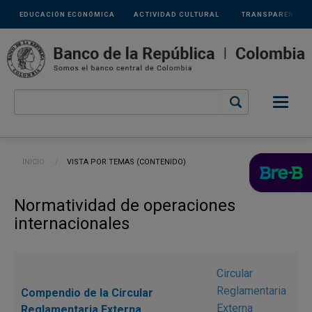
Links
Pasar al contenido principal
EDUCACIÓN ECONÓMICA
ACTIVIDAD CULTURAL
TRANSPARENCIA
secundarios
Ruta de navegación
INICIO
CURRENT:
VISTA POR TEMAS (CONTENIDO)
Normatividad de operaciones
internacionales
Circular
Reglamentaria
Compendio de la Circular
Externa
Reglamentaria Externa