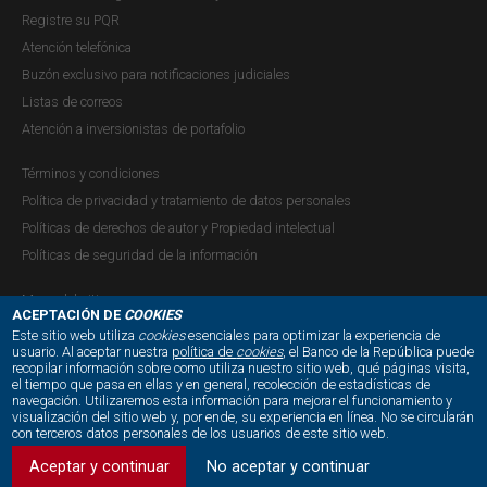
Registre su PQR
Atención telefónica
Buzón exclusivo para notificaciones judiciales
Listas de correos
Atención a inversionistas de portafolio
Términos y condiciones
Política de privacidad y tratamiento de datos personales
Políticas de derechos de autor y Propiedad intelectual
Políticas de seguridad de la información
Mapa del sitio
ACEPTACIÓN DE
COOKIES
Este sitio web utiliza
cookies
esenciales para optimizar la experiencia de
usuario. Al aceptar nuestra
política de
cookies
, el Banco de la República puede
recopilar información sobre como utiliza nuestro sitio web, qué páginas visita,
NUESTRAS REDES SOCIALES:
el tiempo que pasa en ellas y en general, recolección de estadísticas de
navegación. Utilizaremos esta información para mejorar el funcionamiento y
visualización del sitio web y, por ende, su experiencia en línea. No se circularán
con terceros datos personales de los usuarios de este sitio web.
Aceptar y continuar
No aceptar y continuar