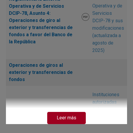
Operativa y de
Operativa y de Servicios
DCIP-78, Asunto 4:
Servicios
Operaciones de giro al
DCIP-78 y sus
exterior y transferencias de
modificaciones
fondos a favor del Banco de
(actualizada a
la República
agosto de
2025)
Operaciones de giros al
exterior y transferencias de
fondos
Instituciones
autorizadas
(Información
Operaciones de convenios
suministrada
Leer más
internacionales
por el Centro
de