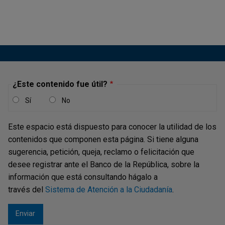
Operaciones
de la ALADI)
Circular
Reglamentaria
Compendio de la Circular
Externa
Reglamentaria Externa
¿Este contenido fue útil?
Operativa y de
Operativa y de Servicios
Sí
No
DCIP-85, Asunto 13:
Servicios
Reglamentación del
DCIP-85 y sus
Convenio de Pagos y
Este espacio está dispuesto para conocer la utilidad de los
modificaciones
Créditos Recíprocos de la
contenidos que componen esta página. Si tiene alguna
(actualizada a
ALADI aplicable en Colombia
sugerencia, petición, queja, reclamo o felicitación que
septiembre de
desee registrar ante el Banco de la República, sobre la
2023)
información que está consultando hágalo a
través del
Sistema de Atención a la Ciudadanía
.
Manual de uso
Externo
Manuales de uso vigentes
Sistema Motor