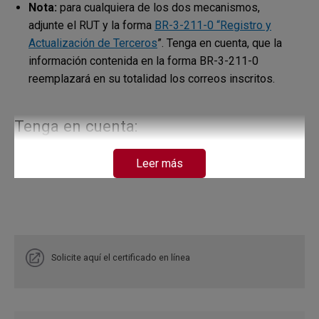
Nota:
para cualquiera de los dos mecanismos,
adjunte el RUT y la forma
BR-3-211-0 “Registro y
Actualización de Terceros
”. Tenga en cuenta, que la
información contenida en la forma BR-3-211-0
reemplazará en su totalidad los correos inscritos.
Tenga en cuenta:
No aplica para certificados de ingresos y retenciones
Leer más
de
empleados y pensionados,
estos deben ser
gestionados ante el Departamento de Servicios de
Gestión Humana.
No aplica para certificados de rendimientos financieros
los cuales son remitidos a los depositantes directos.
Para el caso de personas jurídicas se sugiere no
Solicite aquí el certificado en línea
inscribir correos personales.
En caso excepcional de no contar con un correo
electrónico, los certificados pueden ser reclamados en