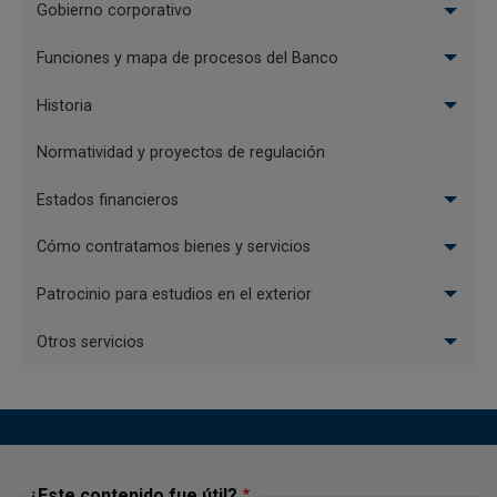
Menu
Gobierno corporativo
las ventanillas de correspondencia ubicadas en la
El
Biblioteca Luis Ángel Arango en la ciudad de Bogotá
Funciones y mapa de procesos del Banco
Banco
(calle 12 # 4-55), en las demás ciudades los
certificados estarán disponibles en las instalaciones
Historia
de las sucursales del Banco de la República.
Normatividad y proyectos de regulación
Estados financieros
Cómo contratamos bienes y servicios
Patrocinio para estudios en el exterior
Otros servicios
¿Este contenido fue útil?