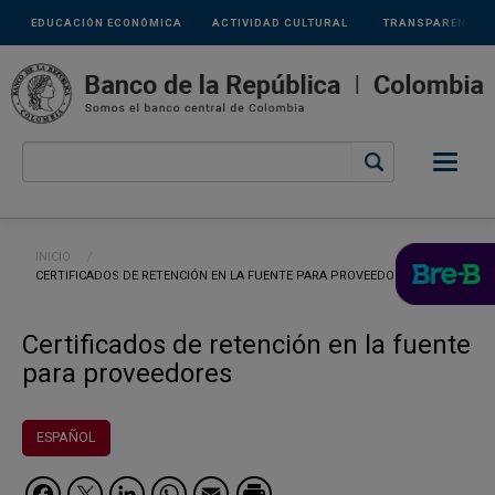
Links
Pasar al contenido principal
EDUCACIÓN ECONÓMICA
ACTIVIDAD CULTURAL
TRANSPARENCIA
secundarios
Ruta de navegación
INICIO
CURRENT:
CERTIFICADOS DE RETENCIÓN EN LA FUENTE PARA PROVEEDORES
Certificados de retención en la fuente
para proveedores
ESPAÑOL
Facebook
Twitter
LinkedIn
WhatsApp
Email