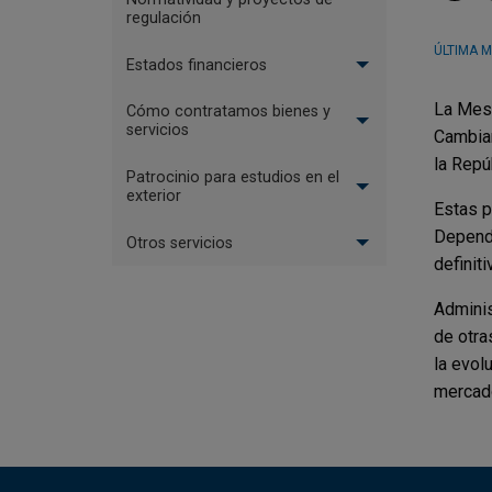
regulación
ÚLTIMA M
Estados financieros
La Mesa
Cómo contratamos bienes y
servicios
Cambiar
la Repú
Patrocinio para estudios en el
exterior
Estas p
Dependi
Otros servicios
definit
Adminis
de otra
la evol
mercado