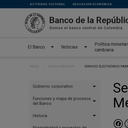
Links
Pasar al contenido principal
ACTIVIDAD CULTURAL
EDUCACIÓN ECONÓMICA
secundarios
Política monetar
El Banco
Noticias
cambiaria
Ruta de navegación
INICIO
OTROS SERVICIOS
CURRENT:
SERVICIO ELECTRÓNICO PAR
Menu
Se
Gobierno corporativo
El
Me
Banco
Funciones y mapa de procesos
del Banco
Historia
Normatividad y proyectos de