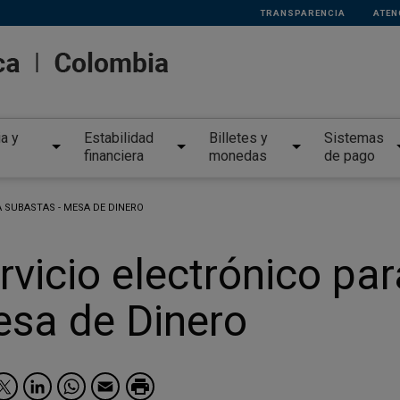
TRANSPARENCIA
ATEN
ia y
Estabilidad
Billetes y
Sistemas
financiera
monedas
de pago
A SUBASTAS - MESA DE DINERO
rvicio electrónico pa
sa de Dinero
Facebook
Twitter
LinkedIn
WhatsApp
Email