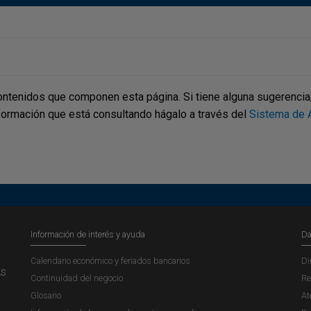
ontenidos que componen esta página. Si tiene alguna sugerencia, p
nformación que está consultando hágalo a través del
Sistema de A
Información de interés y ayuda
Da
Calendario económico y feriados bancarios
Di
AS
Continuidad del negocio
Re
Glosario
At