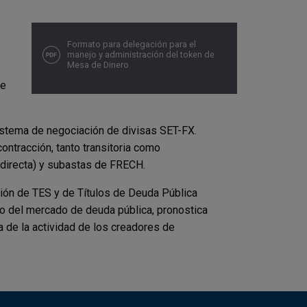
Formato para delegación para el
manejo y administración del token de
Mesa de Dinero
de
istema de negociación de divisas SET-FX.
ontracción, tanto transitoria como
 directa) y subastas de FRECH.
ción de TES y de Títulos de Deuda Pública
to del mercado de deuda pública, pronostica
a de la actividad de los creadores de