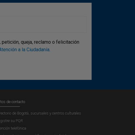
etición, queja, reclamo o felicitación
tención a la Ciudadanía
.
tos de contacto
rectorio de Bogotá, sucursales y centros culturales
gistre su PQR
ención telefónica