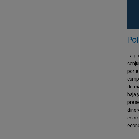
Pol
La po
conju
por e
cumpl
de ma
baja 
prese
diner
coord
econó