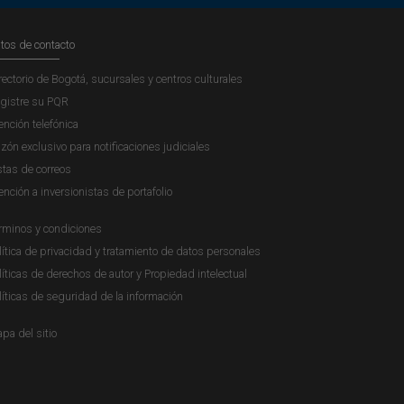
tos de contacto
rectorio de Bogotá, sucursales y centros culturales
gistre su PQR
ención telefónica
zón exclusivo para notificaciones judiciales
stas de correos
ención a inversionistas de portafolio
rminos y condiciones
lítica de privacidad y tratamiento de datos personales
líticas de derechos de autor y Propiedad intelectual
líticas de seguridad de la información
pa del sitio