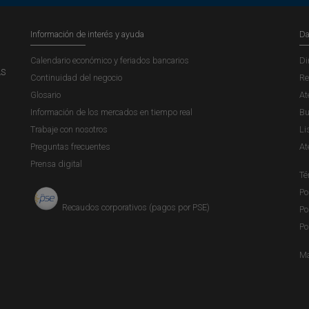
Información de interés y ayuda
Da
Calendario económico y feriados bancarios
Di
AS
Continuidad del negocio
Re
Glosario
At
Información de los mercados en tiempo real
Bu
Trabaje con nosotros
Li
Preguntas frecuentes
At
Prensa digital
Té
Po
Recaudos corporativos (pagos por PSE)
Po
Po
Ma