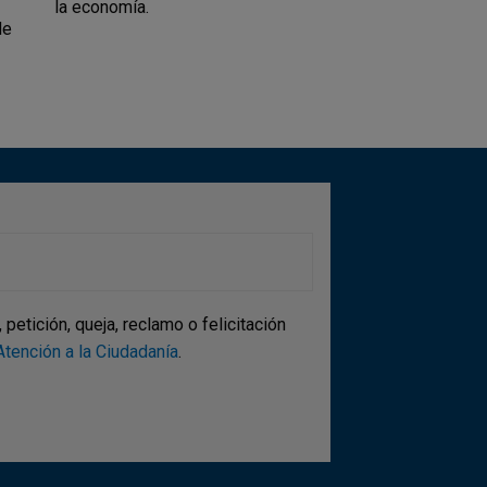
la economía.
de
etición, queja, reclamo o felicitación
tención a la Ciudadanía
.