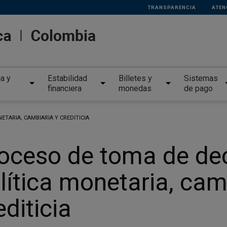
TRANSPARENCIA
ATEN
ia y
Estabilidad
Billetes y
Sistemas
financiera
monedas
de pago
TARIA, CAMBIARIA Y CREDITICIA
oceso de toma de dec
lítica monetaria, cam
editicia