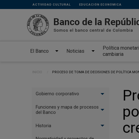
Links
Pasar al contenido principal
ACTIVIDAD CULTURAL
EDUCACIÓN ECONÓMICA
secundarios
Política monetar
El Banco
Noticias
cambiaria
Ruta de navegación
INICIO
CURRENT:
PROCESO DE TOMA DE DECISIONES DE POLÍTICA MONE
Menu
Pr
Gobierno corporativo
El
po
Banco
Funciones y mapa de procesos
del Banco
cr
Historia
Normatividad y proyectos de