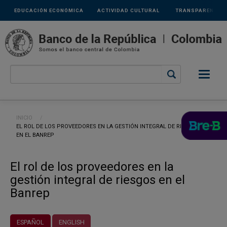
Links
Pasar al contenido principal
EDUCACIÓN ECONÓMICA
ACTIVIDAD CULTURAL
TRANSPARENCIA
secundarios
Ruta de navegación
INICIO
CURRENT:
EL ROL DE LOS PROVEEDORES EN LA GESTIÓN INTEGRAL DE RIESGOS
EN EL BANREP
El rol de los proveedores en la
gestión integral de riesgos en el
Banrep
ESPAÑOL
ENGLISH