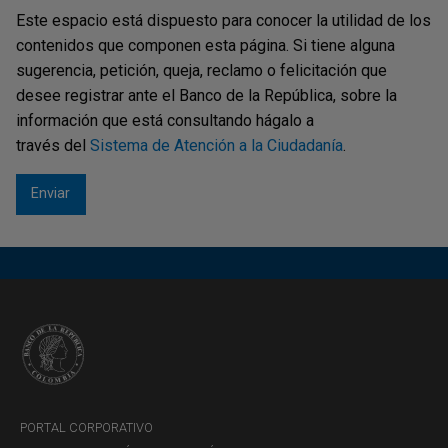
como por la ocurrencia de acontecimientos externos
Este espacio está dispuesto para conocer la utilidad de los
asociados a estos.
contenidos que componen esta página. Si tiene alguna
Lavado de activos y financiación del terrorismo
sugerencia, petición, queja, reclamo o felicitación que
(LAFT):
riesgo de que una entidad sea utilizada para
desee registrar ante el Banco de la República, sobre la
dar apariencia de legalidad a activos provenientes de
información que está consultando hágalo a
actividades delictivas o para la canalización de
través del
Sistema de Atención a la Ciudadanía
.
recursos hacia la realización de actividades terroristas.
Lavado de activos: conjunto de actividades
encaminadas a ocultar el origen ilícito o a dar apariencia
de legalidad a recursos obtenidos producto de la
ejecución de actividades ilícitas. Financiación del
terrorismo: conjunto de actividades encaminadas a
canalizar recursos lícitos o ilícitos para promover,
sufragar o patrocinar individuos, grupos o actividades
terroristas.
No disponibilidad:
riesgo de incurrir en pérdidas
derivadas de la interrupción de los procesos internos
PORTAL CORPORATIVO
producto de la no disponibilidad del recurso humano, la