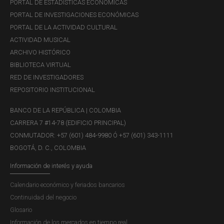
PORTAL DE ESTADÍSTICAS ECONÓMICAS
información, la tecnología o la infraestructura propia del
PORTAL DE INVESTIGACIONES ECONÓMICAS
Banco o de fuentes externas.
PORTAL DE LA ACTIVIDAD CULTURAL
Seguridad de la información y ciberriesgo:
ACTIVIDAD MUSICAL
seguridad de la información: riesgo de incurrir en
ARCHIVO HISTÓRICO
pérdidas derivado de la afectación de la integridad,
BIBLIOTECA VIRTUAL
confidencialidad o disponibilidad de información de la
RED DE INVESTIGADORES
entidad. Ciberriesgo: riesgo de incurrir en pérdidas
REPOSITORIO INSTITUCIONAL
derivado de fallas, uso no autorizado o errado de los
sistemas de información del Banco o de ataques
BANCO DE LA REPÚBLICA | COLOMBIA
cibernéticos.
CARRERA 7 #14-78 (EDIFICIO PRINCIPAL)
Legal:
riesgo de incurrir en pérdidas derivado de
CONMUTADOR: +57 (601) 484-9980 Ó +57 (601) 343-1111
sanciones o indemnizaciones como resultado del
BOGOTÁ, D. C., COLOMBIA
incumplimiento de regulaciones o de obligaciones
Información de interés y ayuda
contractuales. Incluye a terceros que actúen en
Calendario económico y feriados bancarios
representación de la entidad.
Continuidad del negocio
Reputacional:
riesgo de afectación negativa de la
Glosario
confianza/credibilidad de la entidad por parte de uno o
Información de los mercados en tiempo real
varios de sus grupos de interés, en cuanto a su