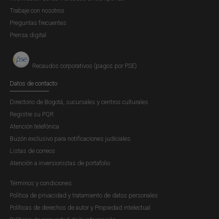
Trabaje con nosotros
integridad, capacidad técnica u operativa o
Preguntas frecuentes
cumplimiento. Es consecuencia de la materialización
Prensa digital
de otros riesgos.
1.3 Ciclo de gestión de riesgos
Recaudos corporativos (pagos por PSE)
En desarrollo de sus procesos, en especial los que tienen
Datos de contacto
relación directa con los servicios que prestan los
proveedores, es importante identificar, medir, tratar,
Directorio de Bogotá, sucursales y centros culturales
controlar y monitorear los riesgos asociados a estos
Registre su PQR
procesos:
Atención telefónica
Buzón exclusivo para notificaciones judiciales
Listas de correos
Atención a inversionistas de portafolio
Términos y condiciones
Política de privacidad y tratamiento de datos personales
Políticas de derechos de autor y Propiedad intelectual