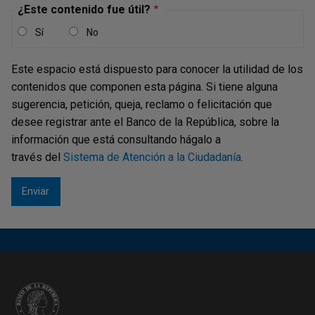
el Banco, donde se indican las acciones que debe realizar
¿Este contenido fue útil?
de acuerdo con el escenario que corresponda:
Sí
No
Fallas en la conexión a SIT-Compass por
inconvenientes técnicos en las entidades
: cuando la
Este espacio está dispuesto para conocer la utilidad de los
Entidad presente daños en las estaciones de trabajo o
contenidos que componen esta página. Si tiene alguna
en la red de comunicación interna, es posible habilitar
sugerencia, petición, queja, reclamo o felicitación que
en primera instancia, operar desde otra ciudad, operar
desee registrar ante el Banco de la República, sobre la
desde las estaciones de una entidad amiga, de
información que está consultando hágalo a
acuerdo a lo establecido en el
compendio de la Circular
través del
Sistema de Atención a la Ciudadanía
.
Externa Operativa y de Servicios DG-T-273 Asunto 6:
Servicios Electrónicos del Banco de la República
(SEBRA)
.
Problemas para ingresar a WSEBRA o SIT-
Compass por fallas técnicas en el Banco de la
República
: es posible enviar la solicitud de la
operación en el ​formato​ electrónico de contingencia
diligenciado y firmado a través de GTA, dirigido al jefe
de Tesorería en la respectiva sucursal o al jefe de