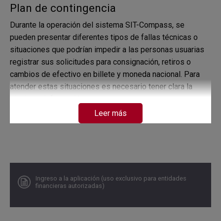
Plan de contingencia
Durante la operación del sistema SIT-Compass, se
pueden presentar diferentes tipos de fallas técnicas o
situaciones que podrían impedir a las personas usuarias
registrar sus solicitudes para consignación, retiros o
cambios de efectivo en billete y moneda nacional. Para
atender estas situaciones es necesario tener clara la
siguiente información:
Leer más
Escenarios posibles
Fallas en la conexión a SIT-Compass por
inconvenientes técnicos en las entidades.
Problemas para ingresar a WSEBRA o SIT-Compass
por fallas técnicas en el Banco de la República.
Ingreso a la aplicación (uso exclusivo para entidades
No disponibilidad de SIT-Compass ante la declaratoria
financieras autorizadas)
de un evento de desastre en Bogotá.
Antes de una contingencia