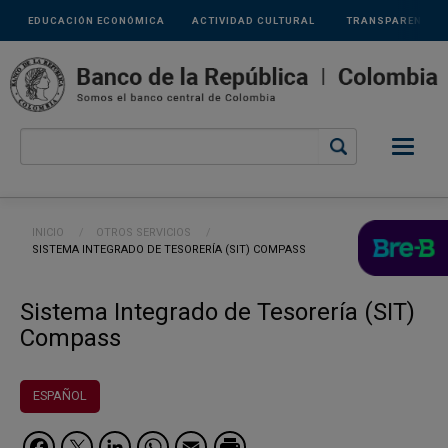
Links
Pasar al contenido principal
EDUCACIÓN ECONÓMICA
ACTIVIDAD CULTURAL
TRANSPARENCIA
secundarios
Ruta de navegación
INICIO
OTROS SERVICIOS
CURRENT:
SISTEMA INTEGRADO DE TESORERÍA (SIT) COMPASS
Sistema Integrado de Tesorería (SIT)
Compass
ESPAÑOL
Facebook
Twitter
LinkedIn
WhatsApp
Email