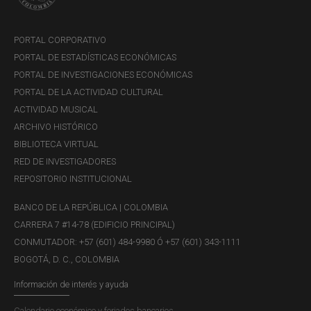
Sección de Servicio Efectivo a Entidades en Bogotá y
al buzón corporativo
DTE-
PORTAL CORPORATIVO
ProcesosyRiesgos@banrep.gov.co
PORTAL DE ESTADÍSTICAS ECONÓMICAS
No disponibilidad de SIT-Compass ante la
PORTAL DE INVESTIGACIONES ECONÓMICAS
declaratoria de un evento de desastre en Bogotá
:
PORTAL DE LA ACTIVIDAD CULTURAL
ante un evento de este tipo, el Banco de la República
ACTIVIDAD MUSICAL
tiene previsto habilitar el sistema SIT-Compass desde
ARCHIVO HISTÓRICO
su Tercer Nodo Tecnológico (TNT), para lo cual es
BIBLIOTECA VIRTUAL
necesario que siga el siguiente procedimiento:
RED DE INVESTIGADORES
Espere la confirmación de activación del TNT por
REPOSITORIO INSTITUCIONAL
parte del Banco de la República.
Verifique el saldo de su cuenta de depósito en el
BANCO DE LA REPÚBLICA | COLOMBIA
reporte enviado a las cuentas de correo registradas
CARRERA 7 #14-78 (EDIFICIO PRINCIPAL)
en el sistema CUD.
CONMUTADOR: +57 (601) 484-9980 Ó +57 (601) 343-1111
Realice la solicitud de efectivo a través del sistema
BOGOTÁ, D. C., COLOMBIA
SIT-Compass desde el Tercer Nodo Tecnológico
Información de interés y ayuda
(TNT), al cual podrá acceder desde el
Portal de
aplicaciones del Banco de la República
. Desde allí
Calendario económico y feriados bancarios