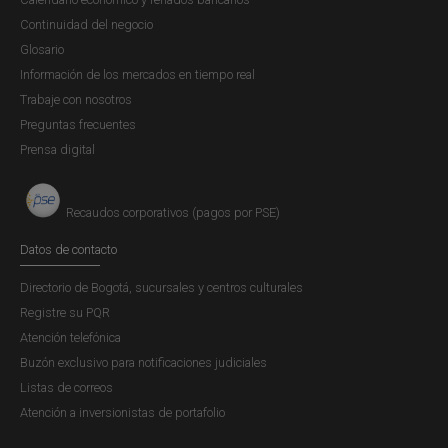
podrán tramitar solicitudes de provisión y
Continuidad del negocio
consignación de efectivo desde las ciudades donde
Glosario
tengan habilitados centros de operación. En caso de
Información de los mercados en tiempo real
no poder realizar la conexión desde sus centros de
Trabaje con nosotros
operación al sistema SIT-Compass habilitado en
Preguntas frecuentes
TNT, deberán desplazarse a las oficinas del Banco
Prensa digital
de la República en Barranquilla, Medellín o Cali para
que desde las terminales dispuestas en esas
Recaudos corporativos (pagos por PSE)
ciudades registren sus solicitudes.
Validación del emisario y entrega del efectivo en
Datos de contacto
Bogotá (Central de Efectivo) o en sucursales con
Directorio de Bogotá, sucursales y centros culturales
Tesorerías: esta acción implica la validación del
Registre su PQR
emisario en el sistema SIT-Compass habilitado en
Atención telefónica
TNT y la validación del pago. La entrega del efectivo
Buzón exclusivo para notificaciones judiciales
se efectuará como se realiza en condiciones
Listas de correos
normales.
Atención a inversionistas de portafolio
Las entidades que soliciten la entrega de efectivo en