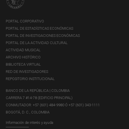
numeral 1 del artículo 8 de la Resolución Externa No. 1 de
2018, “¿los IMC se encuentran autorizados a obtener
financiación estipulada en moneda extranjera y hacer un...
PORTAL CORPORATIVO
PORTAL DE ESTADÍSTICAS ECONÓMICAS
PORTAL DE INVESTIGACIONES ECONÓMICAS
PORTAL DE LA ACTIVIDAD CULTURAL
JDS-20143 Concepto de la Secretaría
ACTIVIDAD MUSICAL
de la Junta Directiva
ARCHIVO HISTÓRICO
Concepto JDBR |
VIERNES, 7 DE DICIEMBRE DE 2018
BIBLIOTECA VIRTUAL
"(...)
RED DE INVESTIGADORES
REPOSITORIO INSTITUCIONAL
Me refiero a su comunicación mediante la cual consulta
sobre la interpretación de los parágrafos 2 y 9, numeral 3
BANCO DE LA REPÚBLICA | COLOMBIA
del artículo 59 de la Resolución Externa 8 de 2000 (R.E
CARRERA 7 #14-78 (EDIFICIO PRINCIPAL)
8/00), en particular sobre la posibilidad de las sociedades
CONMUTADOR: +57 (601) 484-9980 Ó +57 (601) 343-1111
comisionistas de bolsa de obtener líneas de crédito...
BOGOTÁ, D. C., COLOMBIA
Información de interés y ayuda