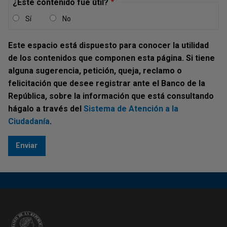
JDS-CA-03355 Concepto de la
¿Este contenido fue útil?
Secretaría de la Junta Directiva
Sí
No
Concepto JDBR |
MIÉRCOLES, 17 DE ABRIL DE 2019
"(...)
Este espacio está dispuesto para conocer la utilidad
de los contenidos que componen esta página. Si tiene
Damos respuesta a su comunicación (...), mediante la cual
alguna sugerencia, petición, queja, reclamo o
consulta si en Colombia existe algún cajero automático a
felicitación que desee registrar ante el Banco de la
través del cual un Intermediario del Mercado Cambiario
República, sobre la información que está consultando
(IMC) venda dólares.
hágalo a través del
Sistema de Atención a la
Ciudadanía
.
C19-7478 Concepto de la Secretaría de
la Junta Directiva
Concepto JDBR |
MIÉRCOLES, 4 DE MARZO DE 2020
"(...)
Damos respuesta a su comunicación (...) en la que
consulta si en desarrollo de lo dispuesto en el literal n. del