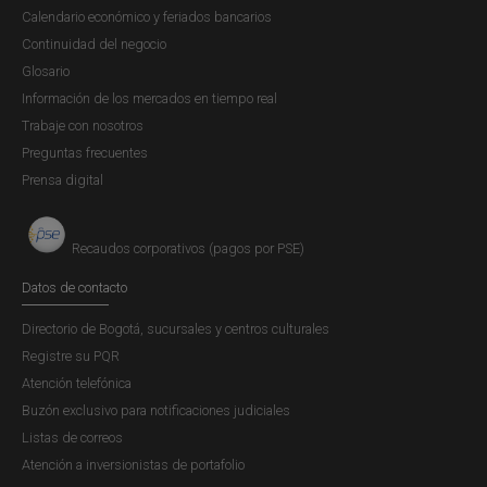
Calendario económico y feriados bancarios
JDS-14367 Concepto de la Secretaría
Continuidad del negocio
de la Junta Directiva
Glosario
Concepto JDBR |
MIÉRCOLES, 5 DE DICIEMBRE DE 2018
Información de los mercados en tiempo real
"(...)
Trabaje con nosotros
Preguntas frecuentes
En respuesta a su comunicación (...) mediante la cual
Prensa digital
consulta sobre la viabilidad de que los intermediarios del
mercado cambiado -IMC- realicen operaciones de
factoring sobre facturas derivadas de importaciones de
Recaudos corporativos (pagos por PSE)
bienes financiadas por el proveedor del exterior, nos...
Datos de contacto
Directorio de Bogotá, sucursales y centros culturales
Registre su PQR
JDS-01931 Concepto de la Secretaría
Atención telefónica
de la Junta Directiva
Buzón exclusivo para notificaciones judiciales
Concepto JDBR |
Listas de correos
JUEVES, 22 DE MARZO DE 2018
"(...)
Atención a inversionistas de portafolio