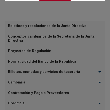
"(...)
Damos respuesta a su solicitud, mediante la cual consulta
cuáles son los numerales cambiarios aplicables para
Menu
Boletines y resoluciones de la Junta Directiva
reportar el pago y los intereses de una operación de
Reglamentación
confirming internacional realizada por un Intermediario del
Conceptos cambiarios de la Secretaria de la Junta
Mercado Cambiario (IMC). De...
Directiva
Proyectos de Regulación
JDS-03712 Concepto de la Secretaría
Normatividad del Banco de la República
de la Junta Directiva
Billetes, monedas y servicios de tesorería
Concepto JDBR |
VIERNES, 3 DE JULIO DE 2026
"(...)
Cambiaria
Damos respuesta a su solicitud, relacionada con el
Contratación y Pago a Proveedores
tratamiento cambiario aplicable a la adquisición, por parte
Crediticia
de un intermediario del mercado cambiario (IMC), de