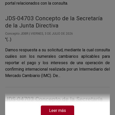
portal relacionados con la consulta.
JDS-04703 Concepto de la Secretaría
de la Junta Directiva
Concepto JDBR |
VIERNES, 3 DE JULIO DE 2026
"(...)
Damos respuesta a su solicitud, mediante la cual consulta
cuáles son los numerales cambiarios aplicables para
reportar el pago y los intereses de una operación de
confirming internacional realizada por un Intermediario del
Mercado Cambiario (IMC). De...
JDS-04703 Concepto de la Secretaría
de la Junta Directiva
Leer más
Concepto JDBR |
VIERNES, 26 DE JUNIO DE 2026