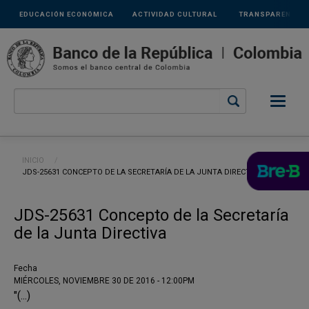
Links
Pasar al contenido principal
EDUCACIÓN ECONÓMICA
ACTIVIDAD CULTURAL
TRANSPARENCIA
secundarios
Ruta de navegación
INICIO
CURRENT:
JDS-25631 CONCEPTO DE LA SECRETARÍA DE LA JUNTA DIRECTIVA
JDS-25631 Concepto de la Secretaría
de la Junta Directiva
Fecha
MIÉRCOLES, NOVIEMBRE 30 DE 2016 - 12:00PM
"(...)