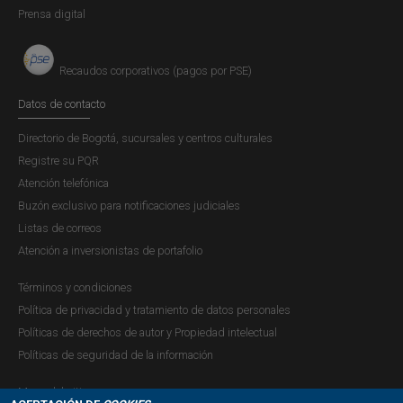
Prensa digital
monedas virtuales, en particular el
Bitcoin
, señalando lo
siguiente:
Recaudos corporativos (pagos por PSE)
Datos de contacto
“El Banco de la República se permite informar que:
Directorio de Bogotá, sucursales y centros culturales
1.
La única unidad monetaria y de cuenta en Colombia es
Registre su PQR
el peso (billetes y monedas) emitido por el Banco de la
Atención telefónica
República.
Buzón exclusivo para notificaciones judiciales
Listas de correos
2.
El bitcoin no es una moneda en Colombia y, por lo
Atención a inversionistas de portafolio
tanto, no constituye un medio de pago de curso legal con
poder liberatorio ilimitado. No existe entonces
Términos y condiciones
obligatoriedad de recibirlo como medio de cumplimiento
Política de privacidad y tratamiento de datos personales
de las obligaciones.
Políticas de derechos de autor y Propiedad intelectual
Políticas de seguridad de la información
3.
El bitcoin tampoco es un activo que pueda ser
considerado una divisa debido a que no cuenta con el
Mapa del sitio