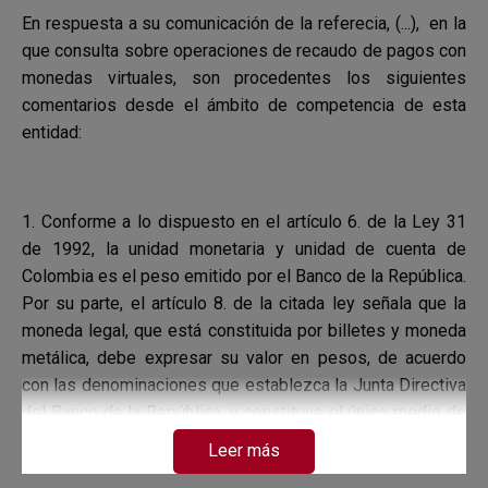
En respuesta a su comunicación de la referecia, (...), en la
que consulta sobre operaciones de recaudo de pagos con
monedas virtuales, son procedentes los siguientes
comentarios desde el ámbito de competencia de esta
entidad:
1.
Conforme a lo dispuesto en el artículo 6. de la Ley 31
de 1992, la unidad monetaria y unidad de cuenta de
Colombia es el peso emitido por el Banco de la República.
Por su parte, el artículo 8. de la citada ley señala que la
moneda legal, que está constituida por billetes y moneda
metálica, debe expresar su valor en pesos, de acuerdo
con las denominaciones que establezca la Junta Directiva
del Banco de la República, y constituye el único medio de
pago de curso legal con poder liberatorio ilimitado.
Leer más