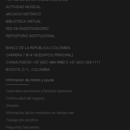
administrar sistemas de tarjeta de crédito y de débito
ACTIVIDAD MUSICAL
internacionales y distribuir y vender tarjetas prepago
ARCHIVO HISTÓRICO
emitidas por entidades financieras del exterior.
BIBLIOTECA VIRTUAL
RED DE INVESTIGADORES
REPOSITORIO INSTITUCIONAL
4.
En línea con lo expuesto, la Superintendencia
Financiera de Colombia mediante la Carta Circular 29 del
BANCO DE LA REPÚBLICA | COLOMBIA
26 de marzo de 2014, informó sobre los riesgos de las
CARRERA 7 #14-78 (EDIFICIO PRINCIPAL)
operaciones realizadas con MV y advierte que los
CONMUTADOR: +57 (601) 484-9980 Ó +57 (601) 343-1111
compradores o vendedores de estos instrumentos se
BOGOTÁ, D. C., COLOMBIA
exponen a riesgos operativos, principalmente a que las
Información de interés y ayuda
billeteras digitales sean robadas (hackeadas), y a que las
transacciones no autorizadas o incorrectas no puedan ser
Calendario económico y feriados bancarios
reversadas.
Continuidad del negocio
Glosario
Información de los mercados en tiempo real
Trabaje con nosotros
Por su parte, mediante comunicado de prensa del 1 de
Preguntas frecuentes
abril de 2014, el Banco de la República se refirió a las