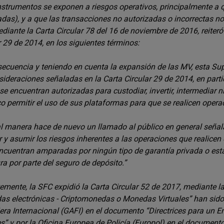
nstrumentos se exponen a riesgos operativos, principalmente a q
das), y a que las transacciones no autorizadas o incorrectas no
diante la Carta Circular 78 del 16 de noviembre de 2016, reiteró
r 29 de 2014, en los siguientes términos:
ecuencia y teniendo en cuenta la expansión de las MV, esta Sup
sideraciones señaladas en la Carta Circular 29 de 2014, en parti
se encuentran autorizadas para custodiar, invertir, intermediar 
 permitir el uso de sus plataformas para que se realicen opera
l manera hace de nuevo un llamado al público en general seña
 y asumir los riesgos inherentes a las operaciones que realicen 
ncuentran amparadas por ningún tipo de garantía privada o esta
ra por parte del seguro de depósito.”
emente, la SFC expidió la Carta Circular 52 de 2017, mediante l
s electrónicas - Criptomonedas o Monedas Virtuales” han sido
era Internacional (GAFI) en el documento “Directrices para u
es” y por la Oficina Europea de Policía (Europol) en el docume