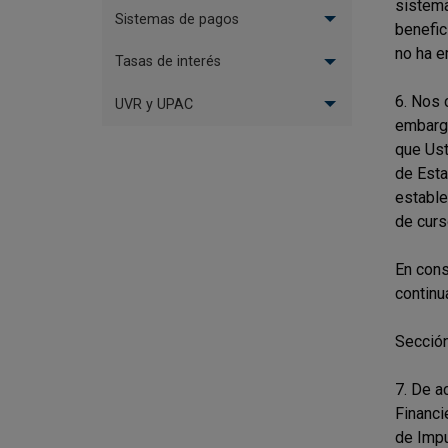
sistema
Sistemas de pagos
benefic
no ha em
Tasas de interés
6. Nos 
UVR y UPAC
embargo
que Ust
de Esta
estable
de curs
En cons
continu
Sección
7. De a
Financi
de Impu