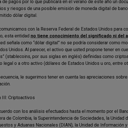
 de pagos por lo que publicará en el verano de este año un doc
ios y riesgos de una posible emisión de moneda digital de banco 
itido dólar digital.
comunicamos con la Reserva Federal de Estados Unidos para co
, esta entidad
no tiene conocimiento del significado ni del 
ed señala como “dólar digital” no se podría considerar como mon
dos Unidos. Al parecer, el activo que usted propone tener en cu
s” (stablecoins, por sus siglas en inglés) definidas como cript
o legal o a otro activo (dólares de Estados Unidos u oro, entre o
ecuencia, le sugerimos tener en cuenta las apreciaciones sobre 
ación.
 III: Criptoactivos
cuerdo con los análisis efectuados hasta el momento por el Banc
era de Colombia, la Superintendencia de Sociedades, la Unidad de
estos y Aduanas Nacionales (DIAN), la Unidad de Información y A