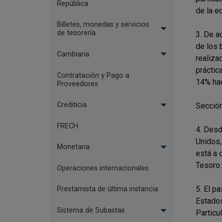
República
de la e
Billetes, monedas y servicios
de tesorería
3. De a
de los 
Cambiaria
realiza
práctic
Contratación y Pago a
14% had
Proveedores
Crediticia
Sección
FRECH
4. Des
Unidos,
Monetaria
está a 
Tesoro.
Operaciones internacionales
5. El p
Prestamista de última instancia
Estados
Sistema de Subastas
Particu