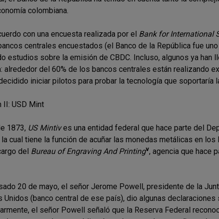
conomía colombiana.
cuerdo con una encuesta realizada por el
Bank for International 
bancos centrales encuestados (el Banco de la República fue uno 
do estudios sobre la emisión de CBDC. Incluso, algunos ya han ll
a: alrededor del 60% de los bancos centrales están realizando 
ecidido iniciar pilotos para probar la tecnología que soportaría
 II: USD Mint
de 1873,
US Mintiv
es una entidad federal que hace parte del De
 la cual tiene la función de acuñar las monedas metálicas en los
v
cargo del
Bureau of Engraving And Printing
, agencia que hace 
asado 20 de mayo, el señor Jerome Powell, presidente de la Junt
 Unidos (banco central de ese país), dio algunas declaraciones
larmente, el señor Powell señaló que la Reserva Federal reconoce