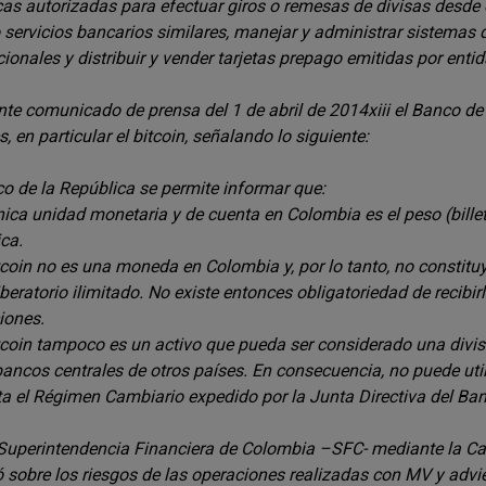
cas autorizadas para efectuar giros o remesas de divisas desde o 
 servicios bancarios similares, manejar y administrar sistemas de
cionales y distribuir y vender tarjetas prepago emitidas por entida
te comunicado de prensa del 1 de abril de 2014xiii el Banco de 
s, en particular el bitcoin, señalando lo siguiente:
co de la República se permite informar que:
nica unidad monetaria y de cuenta en Colombia es el peso (bille
ca.
itcoin no es una moneda en Colombia y, por lo tanto, no constit
iberatorio ilimitado. No existe entonces obligatoriedad de recib
iones.
itcoin tampoco es un activo que pueda ser considerado una divi
bancos centrales de otros países. En consecuencia, no puede uti
ta el Régimen Cambiario expedido por la Junta Directiva del Ban
 Superintendencia Financiera de Colombia –SFC- mediante la Car
 sobre los riesgos de las operaciones realizadas con MV y adv