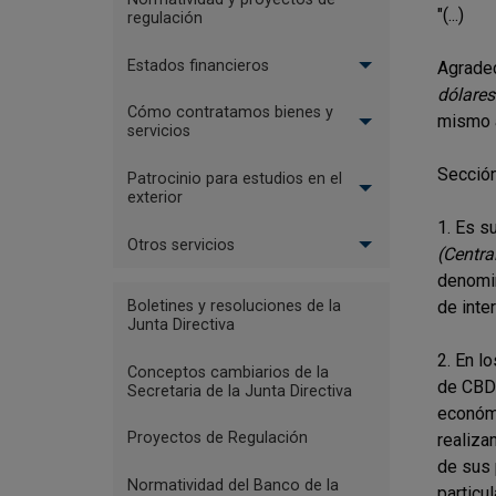
"(...)
regulación
Estados financieros
Agradec
dólares 
Cómo contratamos bienes y
mismo a
servicios
Sección
Patrocinio para estudios en el
exterior
1. Es s
Otros servicios
(Centra
denomin
Menu
Boletines y resoluciones de la
de inte
Reglamentación
Junta Directiva
-
2. En l
Conceptos cambiarios de la
Nodos
de CBDC
Secretaria de la Junta Directiva
Concepto
económi
Proyectos de Regulación
realiza
JDBR
de sus 
Normatividad del Banco de la
particu