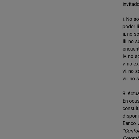
invitad
i. No s
poder l
ii. no s
iii. no
encuent
iv. no s
v. no e
vi. no 
vii. no
8. Actu
En ocas
consult
disponi
Banco. 
“Confor
Colombi