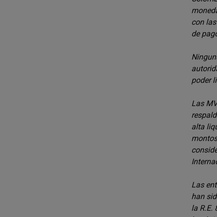
moneda 
con las
de pago
Ninguna
autorid
poder l
Las MV 
respald
alta li
montos 
conside
Interna
Las ent
han sid
la R.E.