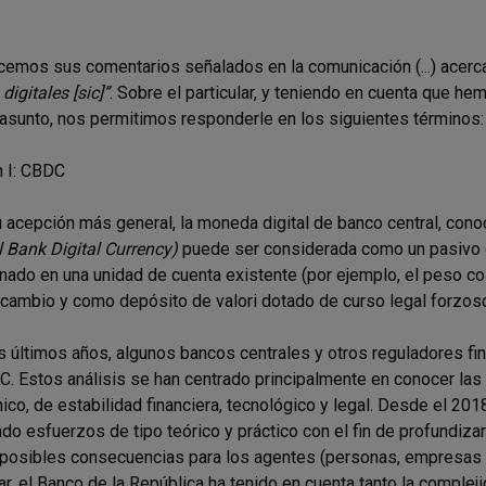
emos sus comentarios señalados en la comunicación (...) acerc
digitales [sic]”
. Sobre el particular, y teniendo en cuenta que he
sunto, nos permitimos responderle en los siguientes términos:
 I: CBDC
u acepción más general, la moneda digital de banco central, con
l Bank Digital Currency)
puede ser considerada como un pasivo de
ado en una unidad de cuenta existente (por ejemplo, el peso c
rcambio y como depósito de valori dotado de curso legal forzos
os últimos años, algunos bancos centrales y otros reguladores fi
. Estos análisis se han centrado principalmente en conocer las
co, de estabilidad financiera, tecnológico y legal. Desde el 201
ndo esfuerzos de tipo teórico y práctico con el fin de profundi
posibles consecuencias para los agentes (personas, empresas y 
lar, el Banco de la República ha tenido en cuenta tanto la complej