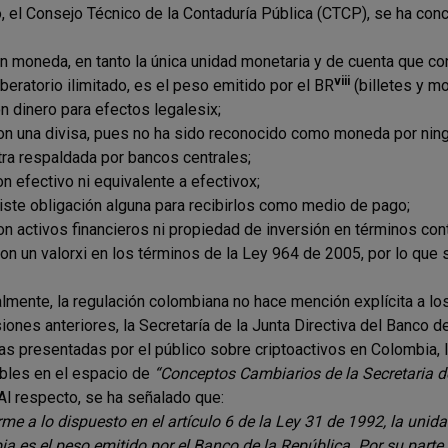
o, el Consejo Técnico de la Contaduría Pública (CTCP), se ha conc
on moneda, en tanto la única unidad monetaria y de cuenta que c
viii
iberatorio ilimitado, es el peso emitido por el BR
(billetes y m
on dinero para efectos legalesix;
 son una divisa, pues no ha sido reconocido como moneda por ning
ra respaldada por bancos centrales;
on efectivo ni equivalente a efectivox;
xiste obligación alguna para recibirlos como medio de pago;
son activos financieros ni propiedad de inversión en términos con
 son un valorxi en los términos de la Ley 964 de 2005, por lo que
almente, la regulación colombiana no hace mención explícita a lo
iones anteriores, la Secretaría de la Junta Directiva del Banco d
as presentadas por el público sobre criptoactivos en Colombia,
bles en el espacio de
“Conceptos Cambiarios de la Secretaria de
Al respecto, se ha señalado que:
me a lo dispuesto en el artículo 6 de la Ley 31 de 1992, la uni
a es el peso emitido por el Banco de la República. Por su parte, e