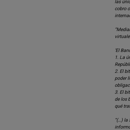
las úni
cobro o
interna
“Median
virtuale
‘El Ban
1. La ú
Repúbli
2. El b
poder l
obligac
3. El b
de los 
qué tra
“(…) la
informó