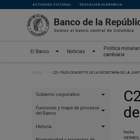
Links
Pasar al contenido principal
ACTIVIDAD CULTURAL
EDUCACIÓN ECONÓMICA
secundarios
Política monetar
El Banco
Noticias
cambiaria
Ruta de navegación
INICIO
CURRENT:
C21-79529 CONCEPTO DE LA SECRETARÍA DE LA JUNT
Menu
C2
Gobierno corporativo
El
de
Banco
Funciones y mapa de procesos
del Banco
Historia
Fecha
VIERNES,
Normatividad y proyectos de