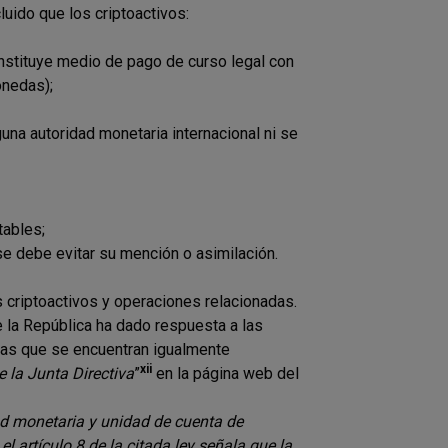
luido que los criptoactivos:
onstituye medio de pago de curso legal con
onedas);
una autoridad monetaria internacional ni se
tables;
 se debe evitar su mención o asimilación.
s criptoactivos y operaciones relacionadas.
e la República ha dado respuesta a las
 las que se encuentran igualmente
xii
 la Junta Directiva
”
en la página web del
dad monetaria y unidad de cuenta de
l artículo 8 de la citada ley señala que la