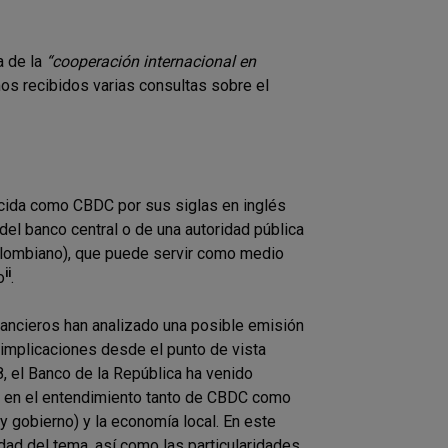
a de la
“cooperación internacional en
mos recibidos varias consultas sobre el
ocida como CBDC por sus siglas en inglés
l banco central o de una autoridad pública
olombiano), que puede servir como medio
ii
o
.
nancieros han analizado una posible emisión
 implicaciones desde el punto de vista
8, el Banco de la República ha venido
zar en el entendimiento tanto de CBDC como
gobierno) y la economía local. En este
idad del tema, así como las particularidades