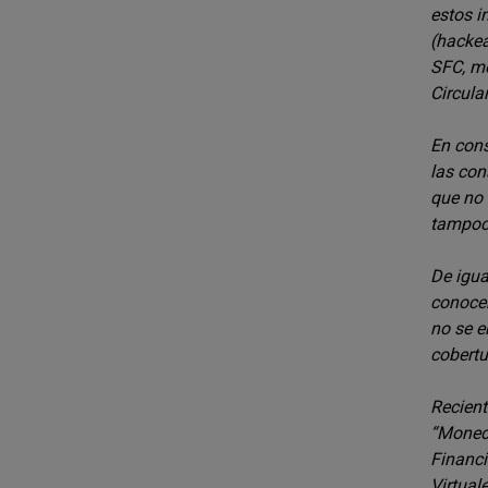
estos i
(hackea
SFC, me
Circula
En cons
las con
que no 
tampoco
De igua
conocer
no se e
cobertu
Recient
“Moneda
Financi
Virtual