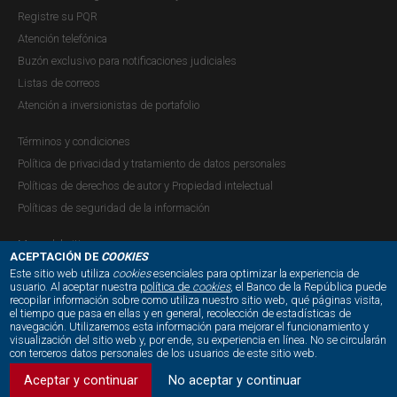
"(...) Damos respuesta a su comunicación de la
Registre su PQR
referencia, (...) mediante la cual consulta sobre la
Atención telefónica
utilización de criptoactivos como medio de pago. Sobre
Buzón exclusivo para notificaciones judiciales
el particular, nos permitimos informarle que: 1.
Listas de correos
Atención a inversionistas de portafolio
C21-93645 Q21-5582 Concepto de la
Términos y condiciones
Secretaría de la Junta Directiva
Política de privacidad y tratamiento de datos personales
Políticas de derechos de autor y Propiedad intelectual
Concepto JDBR |
DOMINGO, 6 DE FEBRERO DE 2022
Políticas de seguridad de la información
"(...) Damos respuesta a su comunicación de la referencia
mediante la que hace una serie de preguntas a la
Mapa del sitio
ACEPTACIÓN DE
COOKIES
Superintendencia Financiera de Colombia (SFC) sobre los
Este sitio web utiliza
cookies
esenciales para optimizar la experiencia de
criptoactivos, y se nos traslada lo referido al uso de
usuario. Al aceptar nuestra
política de
cookies
, el Banco de la República puede
recopilar información sobre como utiliza nuestro sitio web, qué páginas visita,
criptoactivos para llevar a cabo remesas (Sección B,
NUESTRAS REDES SOCIALES:
el tiempo que pasa en ellas y en general, recolección de estadísticas de
numerales 1, 2, 3 y...
navegación. Utilizaremos esta información para mejorar el funcionamiento y
visualización del sitio web y, por ende, su experiencia en línea. No se circularán
con terceros datos personales de los usuarios de este sitio web.
Aceptar y continuar
No aceptar y continuar
C21-136598 Concepto de la Secretaría