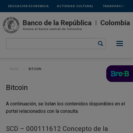
Links
Pasar al contenido principal
EDUCACIÓN ECONÓMICA
ACTIVIDAD CULTURAL
TRANSPARENCIA
secundarios
Ruta de navegación
INICIO
CURRENT:
BITCOIN
Bitcoin
A continuación, se listan los contenidos disponibles en el
portal relacionados con la consulta.
SCD – 000111612 Concepto de la