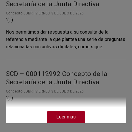
Secretaría de la Junta Directiva
Concepto JDBR |
VIERNES, 3 DE JULIO DE 2026
"(...)
Nos permitimos dar respuesta a su consulta de la
referencia mediante la que plantea una serie de preguntas
relacionadas con activos digitales, como sigue:
SCD – 000112992 Concepto de la
Secretaría de la Junta Directiva
Concepto JDBR |
VIERNES, 3 DE JULIO DE 2026
"(...)
Recibimos su comunicación con la propuesta de un “nuevo
Leer más
sistema monetario para América Latina” incluyendo la
información sobre su “protocolo de criptomoneda sin