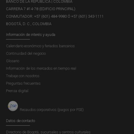
BANCO DE LA REPÚBLICA | COLOMBIA
Concepto JDBR |
DOMINGO, 6 DE FEBRERO DE 2022
CARRERA 7 #14-78 (EDIFICIO PRINCIPAL)
"(...)
CONMUTADOR: +57 (601) 484-9980 Ó +57 (601) 343-1111
BOGOTÁ, D. C., COLOMBIA
Información de interés y ayuda
C21-166553 – Q21-10320 Concepto de
Calendario económico y feriados bancarios
la Secretaría de la Junta Directiva
Continuidad del negocio
Concepto JDBR |
DOMINGO, 6 DE FEBRERO DE 2022
Glosario
"(...) Damos respuesta a su comunicación de la
Información de los mercados en tiempo real
referencia, mediante la cual pregunta sobre la regulación
Trabaje con nosotros
de los criptoactivos en Colombia. Sobre el particular, nos
Preguntas frecuentes
permitimos informarle que: 1.
Prensa digital
Recaudos corporativos (pagos por PSE)
C21-162147 Q21-10053 Concepto de la
Secretaría de la Junta Directiva
Datos de contacto
Concepto JDBR |
DOMINGO, 6 DE FEBRERO DE 2022
Directorio de Bogotá, sucursales y centros culturales