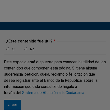
comisiones, post-cuántico, construido sobre una
arquitectura DAG de...
SCD - 000057116 Concepto de la
Secretaría de la Junta Directiva
¿Este contenido fue útil?
Concepto JDBR |
VIERNES, 3 DE ENERO DE 2025
"(...)
Sí
No
Este espacio está dispuesto para conocer la utilidad de los
contenidos que componen esta página. Si tiene alguna
C22-23896 Q22-1523 Concepto de la
sugerencia, petición, queja, reclamo o felicitación que
Secretaría de la Junta Directiva
desee registrar ante el Banco de la República, sobre la
Concepto JDBR |
información que está consultando hágalo a
MIÉRCOLES, 27 DE ABRIL DE 2022
"(...)
través del
Sistema de Atención a la Ciudadanía
.
Por considerar que algunos asuntos de su petición se
refieren a asuntos de la competencia de la Dirección