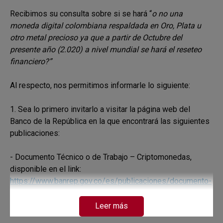
Recibimos su consulta sobre si se hará “
o no una
moneda digital colombiana respaldada en Oro, Plata u
otro metal precioso ya que a partir de Octubre del
presente año (2.020) a nivel mundial se hará el reseteo
financiero?”
Al respecto, nos permitimos informarle lo siguiente:
1. Sea lo primero invitarlo a visitar la página web del
Banco de la República en la que encontrará las siguientes
publicaciones:
- Documento Técnico o de Trabajo – Criptomonedas,
disponible en el link:
https://www.banrep.gov.co/es/publicaciones/documento-
tecnico-criptoacti…
- La presentación sobre criptomonedas dada por el Dr.
Leer más
Gerardo Hernández, Codirector de la Junta Directiva del