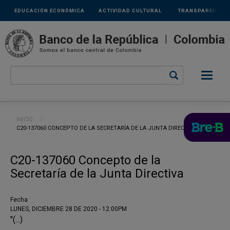
Links
Pasar al contenido principal
EDUCACIÓN ECONÓMICA
ACTIVIDAD CULTURAL
TRANSPARENCIA
secundarios
Ruta de navegación
INICIO
CURRENT:
C20-137060 CONCEPTO DE LA SECRETARÍA DE LA JUNTA DIRECTIVA
C20-137060 Concepto de la
Secretaría de la Junta Directiva
Fecha
LUNES, DICIEMBRE 28 DE 2020 - 12:00PM
"(...)