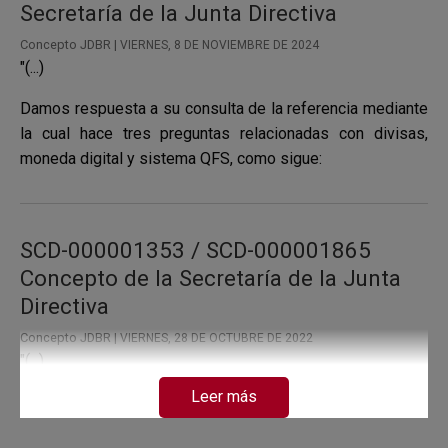
Secretaría de la Junta Directiva
Concepto JDBR |
VIERNES, 8 DE NOVIEMBRE DE 2024
"(...)
Damos respuesta a su consulta de la referencia mediante
la cual hace tres preguntas relacionadas con divisas,
moneda digital y sistema QFS, como sigue:
SCD-000001353 / SCD-000001865
Concepto de la Secretaría de la Junta
Directiva
Concepto JDBR |
VIERNES, 28 DE OCTUBRE DE 2022
"(...)
Leer más
Agradecemos sus sugerencias presentadas en las
comunicaciones de la referencia. Frente a las monedas