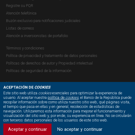
parte de la Superintendencia Financiera de Colombia,
Registre su PQR
damos respuesta a su comunicación en la cual consulta "si
Atención telefónica
en Colombia ya es posible realizar operaciones o
Buzón exclusivo para notificaciones judiciales
transacciones internacionales y/o entre bancos privados
Listas de correos
internos con el...
Atención a inversionistas de portafolio
Términos y condiciones
Q21-4446 Concepto de la Secretaría de
Política de privacidad y tratamiento de datos personales
Políticas de derechos de autor y Propiedad intelectual
la Junta Directiva
Políticas de seguridad de la información
Concepto JDBR |
MIÉRCOLES, 21 DE JULIO DE 2021
"(...) Damos respuesta a su consulta (...) en la cual
Mapa del sitio
ACEPTACIÓN DE
COOKIES
pregunta sobre (i) la gestión del Banco de la República
Este sitio web utiliza
cookies
esenciales para optimizar la experiencia de
para adoptar la moneda digital colombiana, y (ii) la ayuda
usuario. Al aceptar nuestra
política de
cookies
, el Banco de la República puede
recopilar información sobre como utiliza nuestro sitio web, qué páginas visita,
humanitaria hecha a Colombia de 300 USD digitales por
NUESTRAS REDES SOCIALES:
el tiempo que pasa en ellas y en general, recolección de estadísticas de
mes durante cinco (5) años para cada ciudadano
navegación. Utilizaremos esta información para mejorar el funcionamiento y
visualización del sitio web y, por ende, su experiencia en línea. No se circularán
colombiano. ...
con terceros datos personales de los usuarios de este sitio web.
Aceptar y continuar
No aceptar y continuar