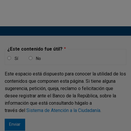
digitales de banco central nos permitimos manifestar:
C22-122520 Q22-7622 Concepto de la
Secretaría de la Junta Directiva
Concepto JDBR |
JUEVES, 27 DE OCTUBRE DE 2022
¿Este contenido fue útil?
"(...)
Sí
No
Damos respuesta a su comunicación de la referencia
mediante la cual presenta una serie de peticiones y
Este espacio está dispuesto para conocer la utilidad de los
propuestas de diversos temas. Dado que esta
contenidos que componen esta página. Si tiene alguna
comunicación se ha enviado a diversas entidades del
sugerencia, petición, queja, reclamo o felicitación que
Gobierno Nacional, procederemos a dar respuesta a los...
desee registrar ante el Banco de la República, sobre la
información que está consultando hágalo a
través del
Sistema de Atención a la Ciudadanía
.
C22-126438 Q22-7885 Concepto de la
Secretaría de la Junta Directiva