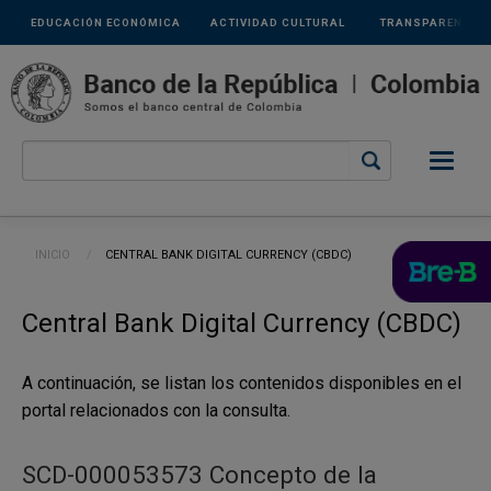
Links
Pasar al contenido principal
EDUCACIÓN ECONÓMICA
ACTIVIDAD CULTURAL
TRANSPARENCIA
secundarios
Ruta de navegación
INICIO
CURRENT:
CENTRAL BANK DIGITAL CURRENCY (CBDC)
Central Bank Digital Currency (CBDC)
A continuación, se listan los contenidos disponibles en el
portal relacionados con la consulta.
SCD-000053573 Concepto de la