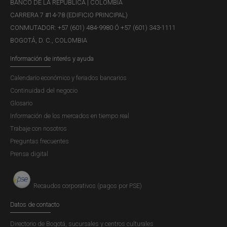
BANCO DE LA REPÚBLICA | COLOMBIA
CARRERA 7 #14-78 (EDIFICIO PRINCIPAL)
CONMUTADOR: +57 (601) 484-9980 Ó +57 (601) 343-1111
C21-79529 Concepto de la Secretaría
BOGOTÁ, D. C., COLOMBIA
de la Junta Directiva
Información de interés y ayuda
Concepto JDBR |
MARTES, 10 DE AGOSTO DE 2021
"(...) Agradecemos sus comentarios señalados en la
Calendario económico y feriados bancarios
comunicación (...) acerca de la “cooperación internacional
Continuidad del negocio
en dólares digitales [sic]”. Sobre el particular, y teniendo
Glosario
en cuenta que hemos recibidos varias consultas sobre el
Información de los mercados en tiempo real
mismo asunto, nos permitimos responderle en los
Trabaje con nosotros
siguientes...
Preguntas frecuentes
Prensa digital
Q21-4964 Concepto de la Secretaría de
Recaudos corporativos (pagos por PSE)
la Junta Directiva
Datos de contacto
Concepto JDBR |
MARTES, 10 DE AGOSTO DE 2021
"(...) De conformidad con el traslado de su petición por
Directorio de Bogotá, sucursales y centros culturales