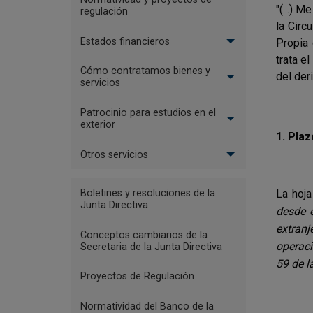
"(...) M
e
regulación
la Circ
Estados financieros
Propia
trata e
Cómo contratamos bienes y
del der
servicios
Patrocinio para estudios en el
exterior
1.
Plaz
Otros servicios
Menu
Boletines y resoluciones de la
La hoj
Reglamentación
Junta Directiva
desde 
-
extranj
Conceptos cambiarios de la
Nodos
operaci
Secretaria de la Junta Directiva
Concepto
59 de l
Proyectos de Regulación
JDBR
Normatividad del Banco de la