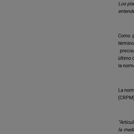
Los pla
entend
Como p
término
precisa
último 
la norma
La norm
(CRPM) 
“Artícu
la medi