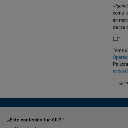
vigenci
como lo
en mone
de las 
(...)"
Tema d
Operaci
Palabra
endeuda
I
¿Este contenido fue útil?