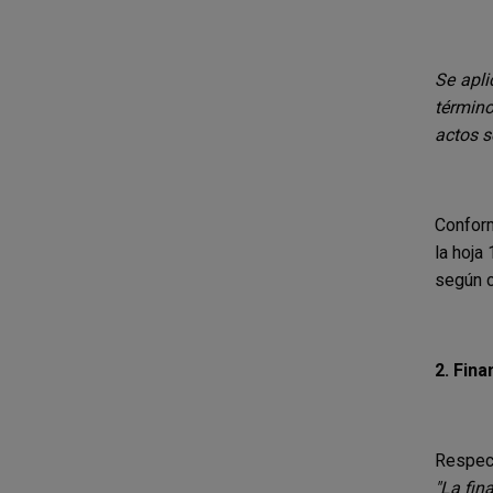
Se apli
término
actos s
Conform
la hoja
según c
2.
Fina
Respect
"La fin