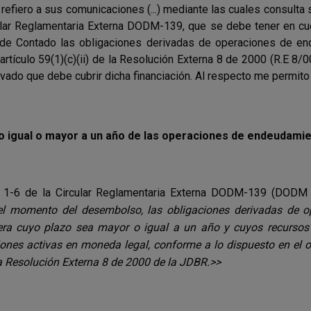
 refiero a sus comunicaciones (...) mediante las cuales consulta 
ular Reglamentaria Externa DODM-139, que se debe tener en cuen
 de Contado las obligaciones derivadas de operaciones de e
l artículo 59(1)(c)(ii) de la Resolución Externa 8 de 2000 (R.E 8
ivado que debe cubrir dicha financiación. Al respecto me permito 
o igual o mayor a un año de las operaciones de endeudamie
a 1-6 de la Circular Reglamentaria Externa DODM-139 (DODM
el momento del desembolso, las obligaciones derivadas de
era cuyo plazo sea mayor o igual a un año y cuyos recursos s
ones activas en moneda legal, conforme a lo dispuesto en el ordin
a Resolución Externa 8 de 2000 de la JDBR.>>