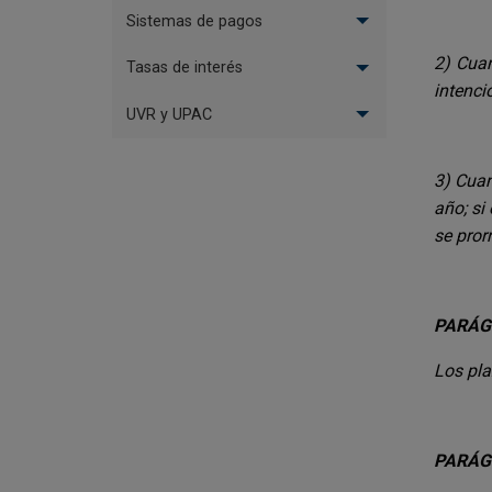
Sistemas de pagos
2) Cuan
Tasas de interés
intenci
UVR y UPAC
3) Cuan
año; si
se pror
PARÁG
Los pla
PARÁG