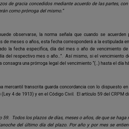
zos de gracia concedidos mediante acuerdo de las partes, con a
erán como prórroga del mismo.”
uede observarse, la norma señala que cuando se acuerden p
s de meses o años, esta fecha corresponderá a la estipulada en 
do la fecha específica, día del mes o año de vencimiento de la
día del respectivo mes o año...”. Así mismo, si el vencimiento de
 consagra una prórroga legal del vencimiento “(...) hasta el día hábi
a mercantil transcrita guarda concordancia con lo dispuesto en
(Ley 4 de 1913) y en el Código Civil. El artículo 59 del CRPM d
lo 59. Todos los plazos de días, meses o años, de que se haga 
anoche del último día del plazo. Por año y por mes se entien