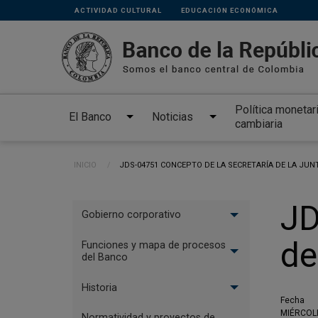
Links
Pasar al contenido principal
ACTIVIDAD CULTURAL
EDUCACIÓN ECONÓMICA
secundarios
Política monetar
El Banco
Noticias
cambiaria
Ruta de navegación
INICIO
CURRENT:
JDS-04751 CONCEPTO DE LA SECRETARÍA DE LA JUN
Menu
JD
Gobierno corporativo
El
de
Banco
Funciones y mapa de procesos
del Banco
Historia
Fecha
MIÉRCOLE
Normatividad y proyectos de