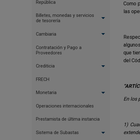
República
Como pu
las ope
Billetes, monedas y servicios
de tesorería
Cambiaria
Respect
algunos
Contratación y Pago a
que tie
Proveedores
del Cód
Crediticia
FRECH
“ARTÍC
Monetaria
En los 
Operaciones internacionales
Prestamista de última instancia
1) Cuan
extende
Sistema de Subastas