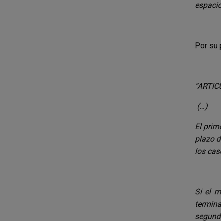
espacio
Por su 
“ARTIC
(…)
El prim
plazo d
los cas
Si el 
termina
segundo