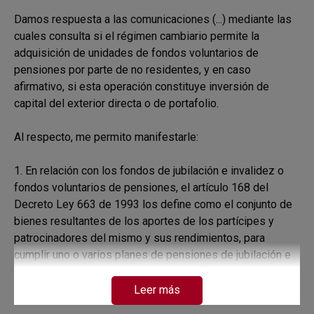
Damos respuesta a las comunicaciones (...) mediante las
cuales consulta si el régimen cambiario permite la
adquisición de unidades de fondos voluntarios de
pensiones por parte de no residentes, y en caso
afirmativo, si esta operación constituye inversión de
capital del exterior directa o de portafolio.
Al respecto, me permito manifestarle:
1. En relación con los fondos de jubilación e invalidez o
fondos voluntarios de pensiones, el artículo 168 del
Decreto Ley 663 de 1993 los define como el conjunto de
bienes resultantes de los aportes de los partícipes y
patrocinadores del mismo y sus rendimientos, para
cumplir uno o varios planes de pensiones de jubilación e
1
invalidez. Son patrimonios autónomos
y, su
administración, según la autorización prevista en el literal
Leer más
h) del numeral 1 del artículo 29, en el numeral 1 del artículo