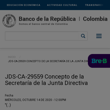
Links
Pasar al contenido principal
EDUCACIÓN ECONÓMICA
ACTIVIDAD CULTURAL
TRANSPARENCIA
secundarios
Ruta de navegación
INICIO
CURRENT:
JDS-CA-29559 CONCEPTO DE LA SECRETARÍA DE LA JUNTA DIRECTIVA
JDS-CA-29559 Concepto de la
Secretaría de la Junta Directiva
Fecha
MIÉRCOLES, OCTUBRE 14 DE 2020 - 12:00PM
"(...)