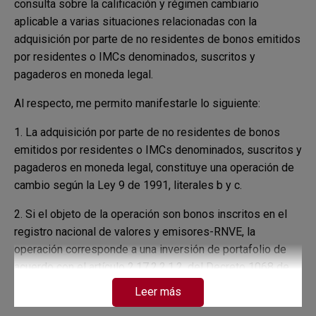
consulta sobre la calificación y régimen cambiario
aplicable a varias situaciones relacionadas con la
adquisición por parte de no residentes de bonos emitidos
por residentes o IMCs denominados, suscritos y
pagaderos en moneda legal.
Al respecto, me permito manifestarle lo siguiente:
1. La adquisición por parte de no residentes de bonos
emitidos por residentes o IMCs denominados, suscritos y
pagaderos en moneda legal, constituye una operación de
cambio según la Ley 9 de 1991, literales b y c.
2. Si el objeto de la operación son bonos inscritos en el
registro nacional de valores y emisores-RNVE, la
operación corresponde a una inversión de portafolio de
acuerdo con el artículo 2.17.2.2.1.2. del Decreto 1068 de
2015.
Leer más
Si las inversiones de portafolio las realizan los