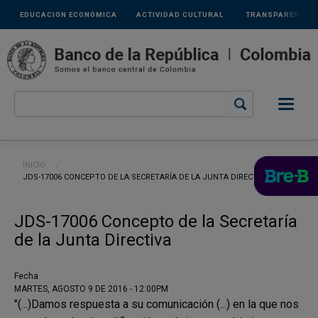
Links
Pasar al contenido principal
EDUCACIÓN ECONÓMICA
ACTIVIDAD CULTURAL
TRANSPARENCIA
secundarios
Ruta de navegación
INICIO
CURRENT:
JDS-17006 CONCEPTO DE LA SECRETARÍA DE LA JUNTA DIRECTIVA
JDS-17006 Concepto de la Secretaría
de la Junta Directiva
Fecha
MARTES, AGOSTO 9 DE 2016 - 12:00PM
"(...)Damos respuesta a su comunicación (...) en la que nos