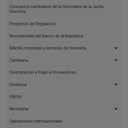
Reglamentación
convertibles en acciones, los cuales se consideran
Conceptos cambiarios de la Secretaria de la Junta
-
inversión directa.
Directiva
Nodos
(...)"
Concepto
Proyectos de Regulación
JDBR
Tema del concepto
Normatividad del Banco de la República
Inversión extranjera de Portafolio
Definiciones y
modalidades de inversión extranjera directa
Billetes, monedas y servicios de tesorería
Palabras clave
Cambiaria
emisión de bonos denominados
suscritos y pagados en
moneda legal
Contratación y Pago a Proveedores
Imprimir
Crediticia
FRECH
Monetaria
Operaciones internacionales