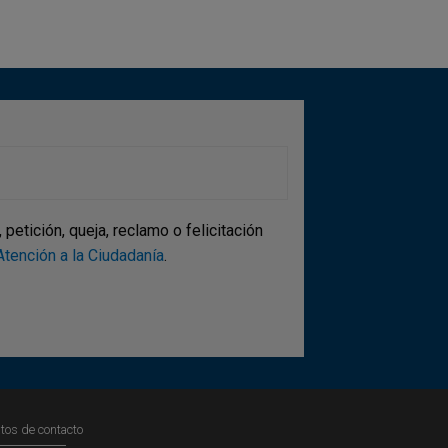
etición, queja, reclamo o felicitación
tención a la Ciudadanía
.
tos de contacto