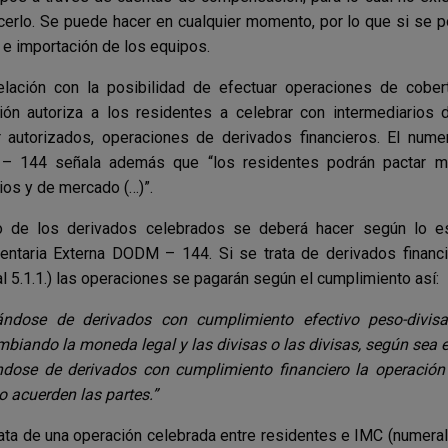
cerlo. Se puede hacer en cualquier momento, por lo que si se po
e importación de los equipos.
elación con la posibilidad de efectuar operaciones de cobert
ión autoriza a los residentes a celebrar con intermediarios
r autorizados, operaciones de derivados financieros. El nume
 144 señala además que “los residentes podrán pactar me
cios y de mercado (…)”.
o de los derivados celebrados se deberá hacer según lo est
ntaria Externa DODM – 144. Si se trata de derivados financi
l 5.1.1.) las operaciones se pagarán según el cumplimiento así:
tándose de derivados con cumplimiento efectivo peso-divisa
mbiando la moneda legal y las divisas o las divisas, según sea e
ndose de derivados con cumplimiento financiero la operación
o acuerden las partes.”
rata de una operación celebrada entre residentes e IMC (numeral 