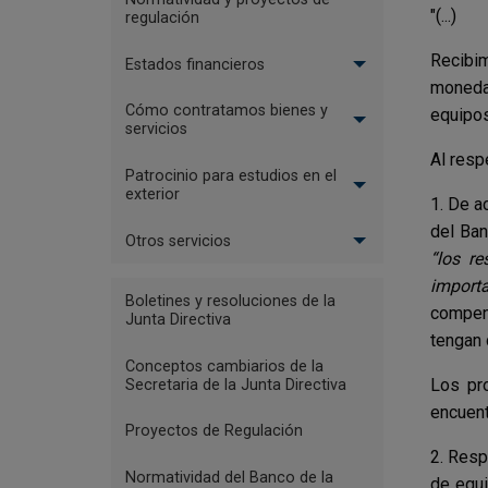
"(...)
regulación
Recibim
Estados financieros
moneda 
Cómo contratamos bienes y
equipos
servicios
Al resp
Patrocinio para estudios en el
exterior
1. De a
del Ban
Otros servicios
“los r
Menu
importa
Boletines y resoluciones de la
compen
Reglamentación
Junta Directiva
tengan 
-
Conceptos cambiarios de la
Nodos
Los pro
Secretaria de la Junta Directiva
Concepto
encuent
Proyectos de Regulación
JDBR
2. Resp
Normatividad del Banco de la
de equi