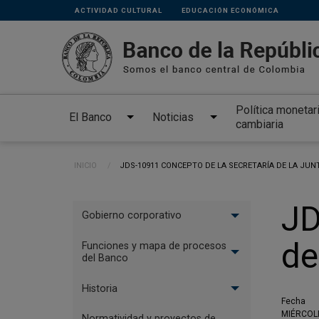
Links
Pasar al contenido principal
ACTIVIDAD CULTURAL
EDUCACIÓN ECONÓMICA
secundarios
Política monetar
El Banco
Noticias
cambiaria
Ruta de navegación
INICIO
CURRENT:
JDS-10911 CONCEPTO DE LA SECRETARÍA DE LA JUN
Menu
JD
Gobierno corporativo
El
de
Banco
Funciones y mapa de procesos
del Banco
Historia
Fecha
MIÉRCOLE
Normatividad y proyectos de