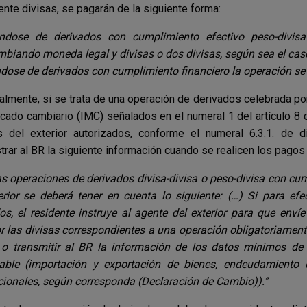
nte divisas, se pagarán de la siguiente forma:
ándose de derivados con cumplimiento efectivo peso-divisa
mbiando moneda legal y divisas o dos divisas, según sea el cas
ndose de derivados con cumplimiento financiero la operación se
almente, si se trata de una operación de derivados celebrada por
cado cambiario (IMC) señalados en el numeral 1 del artículo 8 
 del exterior autorizados, conforme el numeral 6.3.1. de di
trar al BR la siguiente información cuando se realicen los pagos
as operaciones de derivados divisa-divisa o peso-divisa con cu
erior se deberá tener en cuenta lo siguiente: (…) Si para ef
os, el residente instruye al agente del exterior para que envíe
 las divisas correspondientes a una operación obligatoriamente
 o transmitir al BR la información de los datos mínimos de
zable (importación y exportación de bienes, endeudamiento e
cionales, según corresponda (Declaración de Cambio)).”