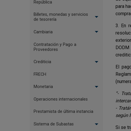
República
para ha
compra 
Billetes, monedas y servicios
de tesorería
3. En r
Cambiaria
resoluc
exterio
Contratación y Pago a
DODM –
Proveedores
crediti
Crediticia
El pag
Reglame
FRECH
(numera
Monetaria
“- Tra
Operaciones internacionales
interca
- Tratá
Prestamista de última instancia
según l
Sistema de Subastas
Si se t