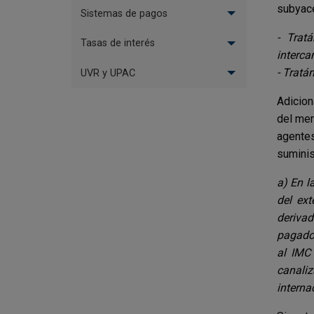
subyace
Sistemas de pagos
- Trat
Tasas de interés
interca
- Tratá
UVR y UPAC
Adicion
del mer
agentes
suminis
a) En l
del ext
derivad
pagador
al IMC
canali
interna