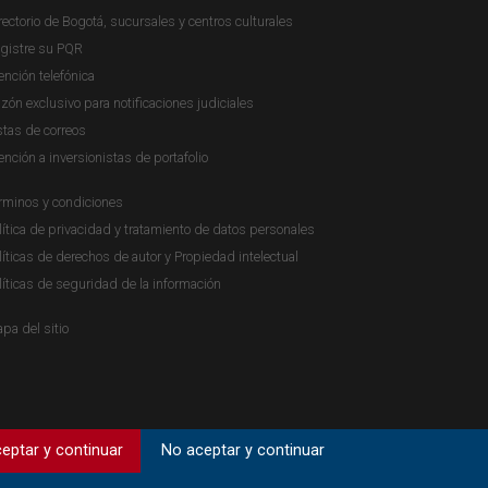
rectorio de Bogotá, sucursales y centros culturales
gistre su PQR
ención telefónica
zón exclusivo para notificaciones judiciales
stas de correos
ención a inversionistas de portafolio
rminos y condiciones
lítica de privacidad y tratamiento de datos personales
líticas de derechos de autor y Propiedad intelectual
líticas de seguridad de la información
pa del sitio
eptar y continuar
No aceptar y continuar