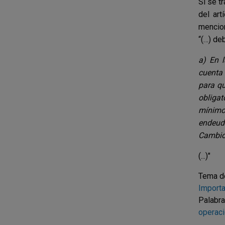
Si se t
del art
mencion
“(…) de
a) En l
cuenta 
para qu
obligat
mínimo
endeuda
Cambio
(...)"
Tema d
Import
Palabra
operaci