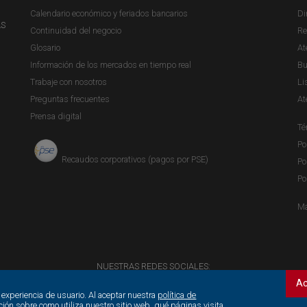
Calendario económico y feriados bancarios
Di
AS
Continuidad del negocio
Re
Glosario
At
Información de los mercados en tiempo real
Bu
Trabaje con nosotros
Li
Preguntas frecuentes
At
Prensa digital
Té
Po
Recaudos corporativos (pagos por PSE)
Po
Po
Ma
NUESTRAS REDES SOCIALES:
Ac
 experiencia de usuario. Al aceptar nuestra
política de
ción sobre como utiliza nuestro sitio web, qué páginas visita,