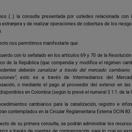
os (...) la consulta presentada por ustedes relacionada con 
extranjera y de realizar operaciones de cobertura de los riesg
.
ecto nos permitimos manifestarle que:
cuerdo con lo señalado en los artículos 69 y 70 de la Resolución
co de la República (que compendia y modifica el régimen camb
esidentes deberán canalizar a través del mercado cambiario
ciones”
, esto es a través de Intermediarios del Merca
sación, o mediante el pago al proveedor del exterior en la
disponibles en Colombia (según lo prevé el numeral 3.1.1. de la 
cedimientos cambiarios para la canalización, registro e inf
ran contemplados en la Circular Reglamentaria Externa DCIN 83 
ecto de su primera consulta, se podrán administrar los recurso
pos a través de cuentas de compensación, para lo cual no exis