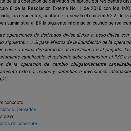
rata de una operación de derivados celebrada por residentes dis
ículo 8 de la Resolución Externa No. 1 de 2018 con los IMC 
ado, los residentes, conforme lo señala el numeral 6.3.2. de la c
ben suministrar al BR la siguiente información cuando se realice
as operaciones de derivados divisa-divisa o peso-divisa con
lo siguiente: (…) Si para efectos de la liquidación de la operaci
e envíe o reciba directamente al beneficiario o al pagador la
oriamente canalizable, el residente debe suministrar al IMC o t
s de la operación de cambio obligatoriamente canalizable
miento externo, avales y garantías e inversiones internacio
))”.
el concepto
aciones
Derivados
s clave
ones de cobertura