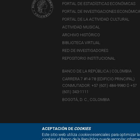
PORTAL DE ESTADÍSTICAS ECONÓMICAS
PORTAL DE INVESTIGACIONES ECONÓMIC
PORTAL DE LA ACTIVIDAD CULTURAL
ACTIVIDAD MUSICAL
ARCHIVO HISTÓRICO
BIBLIOTECA VIRTUAL
RED DE INVESTIGADORES
REPOSITORIO INSTITUCIONAL
BANCO DE LA REPÚBLICA | COLOMBIA
CARRERA 7 #14-78 (EDIFICIO PRINCIPAL)
CONMUTADOR: +57 (601) 484-9980 Ó +57
(601) 343-1111
BOGOTÁ, D. C., COLOMBIA
ACEPTACIÓN DE
COOKIES
Este sitio web utiliza
cookies
esenciales para optimizar la
cookies
, el Banco de la República puede recopilar informa