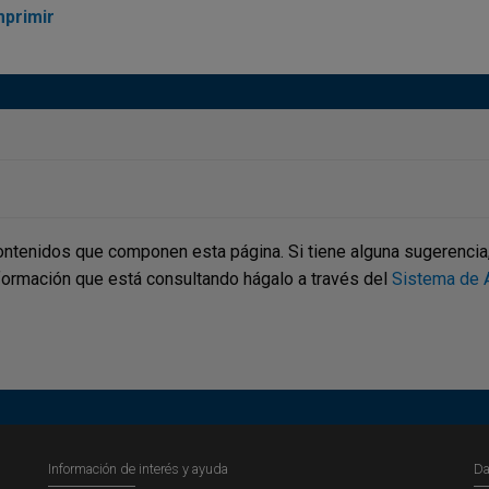
mprimir
ontenidos que componen esta página. Si tiene alguna sugerencia, p
nformación que está consultando hágalo a través del
Sistema de A
Información de interés y ayuda
Da