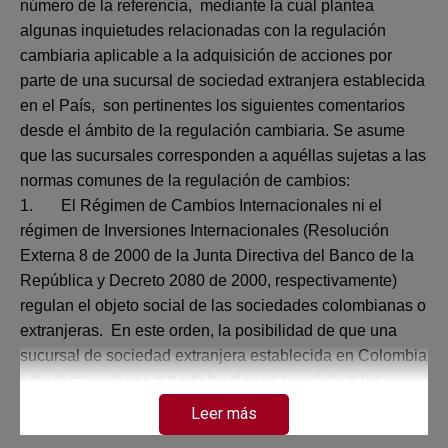
número de la referencia,
mediante la cual plantea
algunas inquietudes relacionadas con la regulación
cambiaria aplicable a la adquisición de acciones por
parte de
una sucursal de sociedad extranjera establecida
en el País,
son pertinentes los siguientes comentarios
desde el ámbito de la regulación cambiaria. Se asume
que las sucursales corresponden a aquéllas sujetas a las
normas comunes de la regulación de cambios:
1.
El Régimen de Cambios Internacionales ni el
régimen de Inversiones Internacionales (Resolución
Externa 8 de 2000 de la Junta Directiva del Banco de la
República y Decreto 2080 de 2000, respectivamente)
regulan el objeto social de las sociedades colombianas o
extranjeras.
En este orden, la posibilidad de que
una
sucursal de sociedad extranjera establecida en Colombia
adquiera acciones o participaciones se sujeta a las
disposiciones mercantiles y a la interpretación que de las
Leer más
mismas efectúe la Superintendencia de Sociedades, por