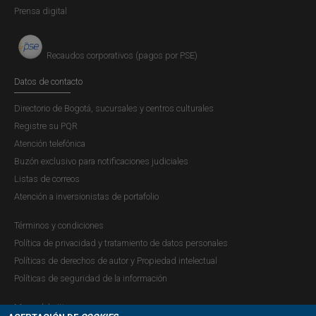
Prensa digital
canalizarse por conducto del mercado cambiario
conforme a los procedimientos establecidos en la
sección 7.2.1.1 de la Circular Reglamentaria Externa
Recaudos corporativos (pagos por PSE)
DCIN
Datos de contacto
83.
(...)"
Directorio de Bogotá, sucursales y centros culturales
Tema del concepto
Registre su PQR
Régimen cambiario general
Régimen cambiario especial
Atención telefónica
del sector de hidrocarburos y minería
Buzón exclusivo para notificaciones judiciales
Listas de correos
Imprimir
Atención a inversionistas de portafolio
Términos y condiciones
Política de privacidad y tratamiento de datos personales
Políticas de derechos de autor y Propiedad intelectual
Políticas de seguridad de la información
Mapa del sitio