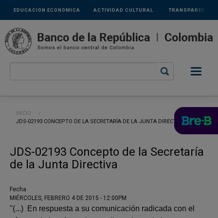
Links
Pasar al contenido principal
EDUCACIÓN ECONÓMICA
ACTIVIDAD CULTURAL
TRANSPARENCIA
secundarios
Ruta de navegación
INICIO
CURRENT:
JDS-02193 CONCEPTO DE LA SECRETARÍA DE LA JUNTA DIRECTIVA
JDS-02193 Concepto de la Secretaría
de la Junta Directiva
Fecha
MIÉRCOLES, FEBRERO 4 DE 2015 - 12:00PM
"(...) En respuesta a su comunicación radicada con el