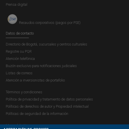
Prensa digital
obligaciones.”
Las MV no han sido reconocidas por el régimen
Recaudos corporativos (pagos por PSE)
cambiario colombiano como divisas dado que no
cuentan con el respaldo o la participación de los bancos
Datos de contacto
centrales. Adicionalmente, estos instrumentos no se
Directorio de Bogotá, sucursales y centros culturales
caracterizan por su alta liquidez en el mercado, lo que
Registre su PQR
significa que no son fácilmente intercambiables sin
Atención telefónica
restricciones en la forma o montos negociados,
Buzón exclusivo para notificaciones judiciales
circunstancias que no las hacen congruentes con las
Listas de correos
condiciones señaladas para su consideración como
Atención a inversionistas de portafolio
divisa de libre uso por el Fondo Monetario Internacional y
el Banco de Pagos Internacionales.”
Términos y condiciones
Política de privacidad y tratamiento de datos personales
Las entidades financieras y del mercado de valores que
Políticas de derechos de autor y Propiedad intelectual
actúan como Intermediarios del Mercado Cambiario no
Políticas de seguridad de la información
han sido autorizadas, en dicha condición, para emitir o
vender Bitcoin, conforme a lo señalado en el artículo 59
Mapa del sitio