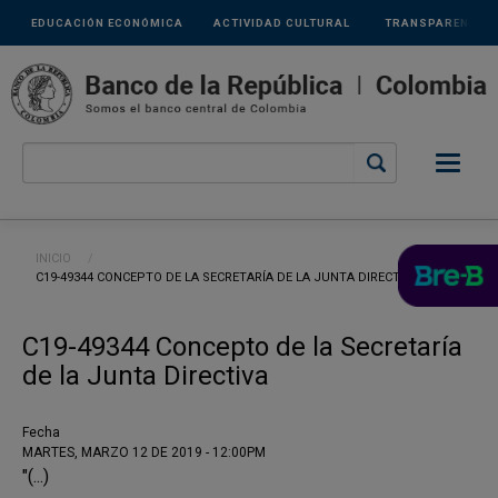
Links
Pasar al contenido principal
EDUCACIÓN ECONÓMICA
ACTIVIDAD CULTURAL
TRANSPARENCIA
secundarios
Ruta de navegación
INICIO
CURRENT:
C19-49344 CONCEPTO DE LA SECRETARÍA DE LA JUNTA DIRECTIVA
C19-49344 Concepto de la Secretaría
de la Junta Directiva
Fecha
MARTES, MARZO 12 DE 2019 - 12:00PM
"(...)