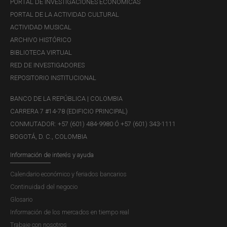
PORTAL DE INVESTIGACIONES ECONÓMICAS
c.
Una vez verificado el código, debe completar el
PORTAL DE LA ACTIVIDAD CULTURAL
registro. Seleccione su tipo de documento y registre sus
ACTIVIDAD MUSICAL
datos personales, número de documento, nombre y
ARCHIVO HISTÓRICO
apellidos. Luego haga clic en "Crear cuenta".
BIBLIOTECA VIRTUAL
RED DE INVESTIGADORES
REPOSITORIO INSTITUCIONAL
BANCO DE LA REPÚBLICA | COLOMBIA
CARRERA 7 #14-78 (EDIFICIO PRINCIPAL)
CONMUTADOR: +57 (601) 484-9980 Ó +57 (601) 343-1111
BOGOTÁ, D. C., COLOMBIA
Información de interés y ayuda
Calendario económico y feriados bancarios
Continuidad del negocio
d.
Luego de crear la cuenta, su sesión queda activa para
Glosario
postularse a la convocatoria. Inmediatamente será dirigido
Información de los mercados en tiempo real
a los términos y condiciones de uso de la plataforma
Trabaje con nosotros