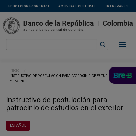
Links
Pasar al contenido principal
EDUCACIÓN ECONÓMICA
ACTIVIDAD CULTURAL
TRANSPARENCIA
secundarios
Ruta de navegación
INICIO
CURRENT:
INSTRUCTIVO DE POSTULACIÓN PARA PATROCINIO DE ESTUDIOS EN
EL EXTERIOR
Instructivo de postulación para
patrocinio de estudios en el exterior
ESPAÑOL