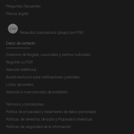
acéptelos para continuar con el diligenciamiento y envío
Preguntas frecuentes
del formulario.
Prensa digital
Recaudos corporativos (pagos por PSE)
Datos de contacto
Directorio de Bogotá, sucursales y centros culturales
Registre su PQR
Atención telefónica
Buzón exclusivo para notificaciones judiciales
Listas de correos
Atención a inversionistas de portafolio
Términos y condiciones
Política de privacidad y tratamiento de datos personales
Actualización de contraseña a usuarios
Políticas de derechos de autor y Propiedad intelectual
históricos
Políticas de seguridad de la información
a.
Haga clic en la opción "actualiza tu contraseña" del