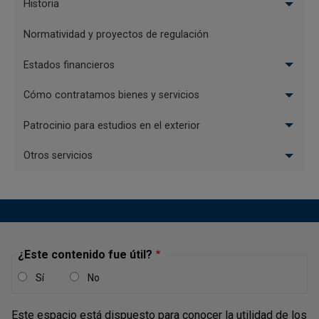
Historia
Normatividad y proyectos de regulación
Estados financieros
Cómo contratamos bienes y servicios
Patrocinio para estudios en el exterior
Otros servicios
La creación de la cuenta con la opción "Crear cuenta"
solicitará la siguiente información: email, código de país,
número de celular, contraseña, confirmar la contraseña y
aceptar la política de tratamiento de datos.
Lea la
política de tratamiento de datos personales
e
¿Este contenido fue útil?
indique si la conoció y la acepta. Hacerlo es necesario
Sí
No
para utilizar plataforma
Patrocinio posgrados
.
Este espacio está dispuesto para conocer la utilidad de los