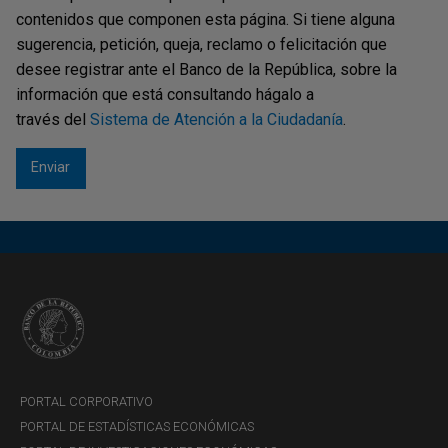
contenidos que componen esta página. Si tiene alguna
sugerencia, petición, queja, reclamo o felicitación que
b.
Al correo electrónico registrado, se enviará el código de
desee registrar ante el Banco de la República, sobre la
verificación para que pueda realizar la creación de la
información que está consultando hágalo a
cuenta. El código de verificación se enviará para la
través del
Sistema de Atención a la Ciudadanía
.
recuperación o actualización de contraseña y para la
confirmación de existencia y actualización del correo
electrónico.
Solo al número de celular, se enviará un SMS para
confirmar la existencia del número de celular.
El código es único y funciona una sola vez. Digite el
número enviado en el campo del código y haga clic en
"Verificar".
PORTAL CORPORATIVO
PORTAL DE ESTADÍSTICAS ECONÓMICAS