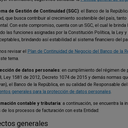
tema de Gestión de Continuidad (SGC)
: el Banco de la Repúbli
d, que busca contribuir al crecimiento sostenible del país, tan
ntal. Con este compromiso, cuenta con un SGC, el cual le brinda l
do las funciones asignadas por la Constitución Política, la Ley 
eptables, brindando así estabilidad al sistema financiero del paí
os revisar el
Plan de Continuidad de Negocio del Banco de la R
ste tema.
tección de datos personales
: en cumplimiento del régimen de
, Ley 1581 de 2012, Decreto 1074 de 2015 y demás normas qu
yan), el Banco de la República, en su calidad de Responsable del
entos generales para la protección de datos personales
.
rmación contable y tributaria
: a continuación, se encuentra la 
 de los procesos de facturación con esta Entidad:
ctos generales