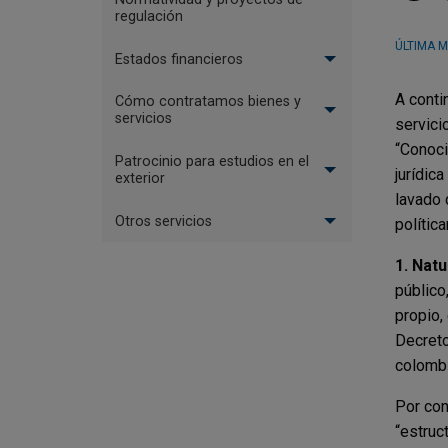
regulación
ÚLTIMA M
Estados financieros
A conti
Cómo contratamos bienes y
servicios
servici
“Conoci
Patrocinio para estudios en el
jurídic
exterior
lavado 
Otros servicios
polític
1. Natu
público
propio,
Decreto
colombi
Por con
“estruc