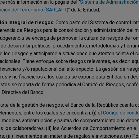
re más información en la página del "
Sistema de Administración
ación del Terrorismo (SARLAFT)
" de la Entidad.
ión integral de riesgos
: Como parte del Sistema de control int
erencia de Riesgos para la consolidación y administración del m
ubgerencia se encarga de promover la cultura de riesgos de for
 de desarrollar políticas, procedimientos, metodologías y herram
te los riesgos y anticiparse a situaciones que atenten contra el
acionales. Tiene enfoque sobre riesgos relevantes, es decir, aq
 financiero y/o reputacional del alto impacto. La gestión de ries
eros y no financieros a los cuales se expone esta Entidad en des
stos se reporta de forma periódica al Comité de Riesgos, conf
a Directiva del Banco.
rte de la gestión de riesgos, el Banco de la República cuenta con
elementos, entre los cuales se encuentran: (i) el
Código de condu
 medidas anticorrupción y pautas de comportamiento que deben
s los colaboradores; (ii) los Acuerdos de Comportamiento en el 
os; (iii) lineamientos en materia de regalos e invitaciones; (iv) P