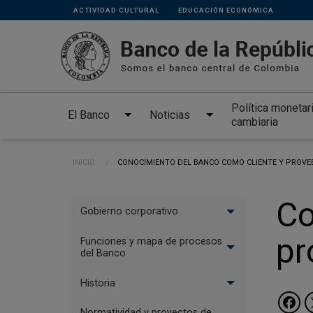
Links
Pasar al contenido principal
ACTIVIDAD CULTURAL
EDUCACIÓN ECONÓMICA
secundarios
Política monetar
El Banco
Noticias
cambiaria
Ruta de navegación
INICIO
CURRENT:
CONOCIMIENTO DEL BANCO COMO CLIENTE Y PROVEE
Menu
Co
Gobierno corporativo
El
pr
Banco
Funciones y mapa de procesos
del Banco
Historia
Normatividad y proyectos de