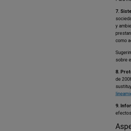
7. Sis
socieda
y ambie
prestan
como ac
Sugerim
sobre e
8. Pro
de 2008
sustitu
lineami
9. Info
efectos
Aspe