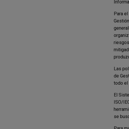
Informa
Para el
Gestión
general
organiz
riesgos
mitigad
produzc
Las pol
de Gest
todo el
El Sist
ISO/IEC
herrami
se busc
Para ma