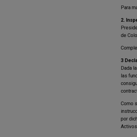
Para ma
2. Insp
Preside
de Colo
Complem
3 Decl
Dada la
las fun
consigu
contrac
Como su
instruc
por dic
Activos