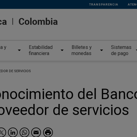
TRANSPARENCIA
ATEN
ia y
Estabilidad
Billetes y
Sistemas
financiera
monedas
de pago
DOR DE SERVICIOS
nocimiento del Banco
oveedor de servicios
Facebook
Twitter
LinkedIn
WhatsApp
Email