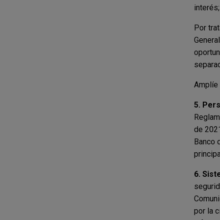
interés
Por tra
General
oportun
separad
Amplíe 
5. Per
Reglame
de 2021
Banco d
princip
6. Sis
segurid
Comunic
por la 