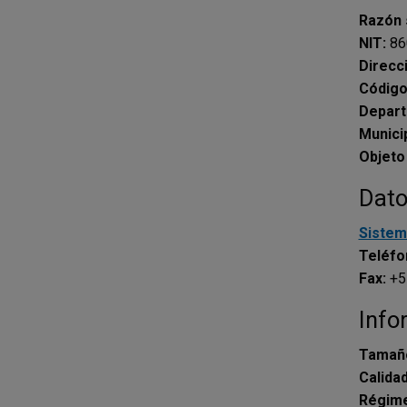
Razón 
NIT:
86
Direcci
Código
Depar
Munici
Objeto
Dato
Sistem
Teléfo
Fax:
+5
Info
Tamaño
Calidad
Régime