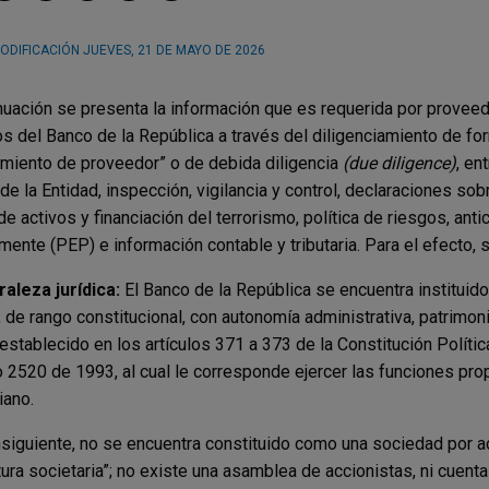
ODIFICACIÓN
JUEVES, 21 DE MAYO DE 2026
nuación se presenta la información que es requerida por proveedo
os del Banco de la República a través del diligenciamiento de fo
miento de proveedor” o de debida diligencia
(due diligence)
, en
a de la Entidad, inspección, vigilancia y control, declaraciones s
de activos y financiación del terrorismo, política de riesgos, an
amente (PEP) e información contable y tributaria. Para el efecto, s
raleza jurídica:
El Banco de la República se encuentra instituid
, de rango constitucional, con autonomía administrativa, patrimoni
 establecido en los artículos 371 a 373 de la Constitución Polític
 2520 de 1993, al cual le corresponde ejercer las funciones pro
ano.
siguiente, no se encuentra constituido como una sociedad por ac
tura societaria”; no existe una asamblea de accionistas, ni cuent