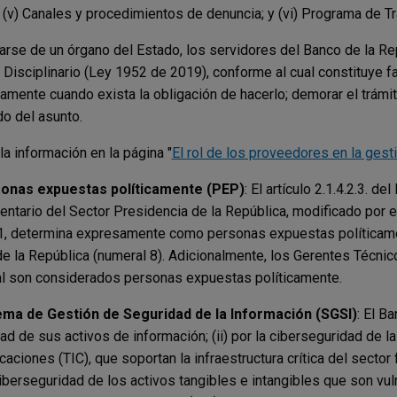
; (v) Canales y procedimientos de denuncia; y (vi) Programa de Tr
tarse de un órgano del Estado, los servidores del Banco de la R
 Disciplinario (Ley 1952 de 2019), conforme al cual constituye 
amente cuando exista la obligación de hacerlo; demorar el trámi
o del asunto.
la información en la página "
El rol de los proveedores en la gest
sonas expuestas políticamente (PEP)
: El artículo 2.1.4.2.3. 
ntario del Sector Presidencia de la República, modificado por el 
, determina expresamente como personas expuestas políticamen
e la República (numeral 8). Adicionalmente, los Gerentes Técnico
al son considerados personas expuestas políticamente.
tema de Gestión de Seguridad de la Información (SGSI)
: El B
ad de sus activos de información; (ii) por la ciberseguridad de l
aciones (TIC), que soportan la infraestructura crítica del sector f
ciberseguridad de los activos tangibles e intangibles que son vul