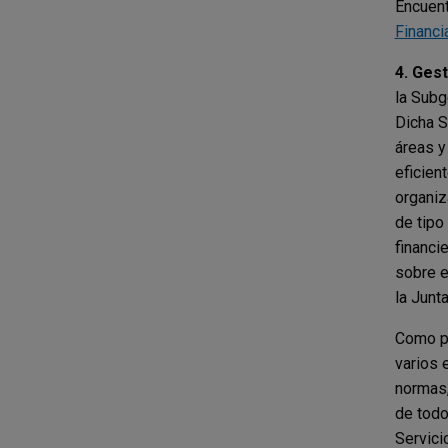
Encuent
Financi
4. Gest
la Subg
Dicha S
áreas y
eficien
organiz
de tipo
financi
sobre e
la Junt
Como pa
varios 
normas,
de todo
Servici