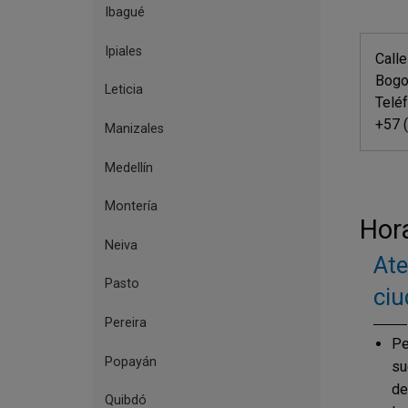
Ibagué
Ipiales
Call
Bogot
Leticia
Telé
+57 
Manizales
Medellín
Montería
Hora
Neiva
Ate
Pasto
ciu
Pereira
Pe
Popayán
su
de
Quibdó