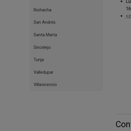
Lu
16
Riohacha
+i
San Andrés
Santa Marta
Sincelejo
Tunja
Valledupar
Villavicencio
Cont