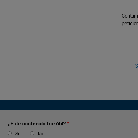
Contam
peticio
S
¿Este contenido fue útil?
Sí
No