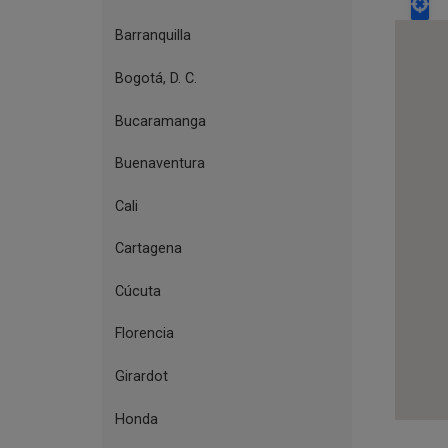
de
Bogotá,
Barranquilla
sucursales
Bogotá, D. C.
y
centros
Bucaramanga
culturales
Buenaventura
Cali
Cartagena
Cúcuta
Florencia
Girardot
Honda