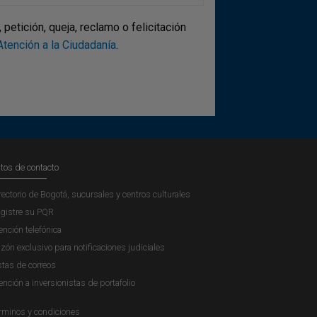
etición, queja, reclamo o felicitación
tención a la Ciudadanía
.
tos de contacto
rectorio de Bogotá, sucursales y centros culturales
gistre su PQR
ención telefónica
zón exclusivo para notificaciones judiciales
stas de correos
ención a inversionistas de portafolio
rminos y condiciones