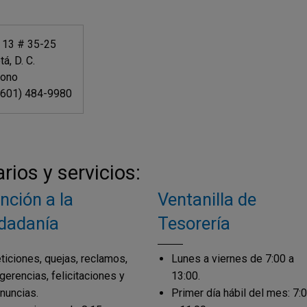
e 13 # 35-25
á, D. C.
fono
(601) 484-9980
rios y servicios:
nción a la
Ventanilla de
dadanía
Tesorería
ticiones, quejas, reclamos,
Lunes a viernes de 7:00 a
gerencias, felicitaciones y
13:00.
nuncias.
Primer día hábil del mes: 7: