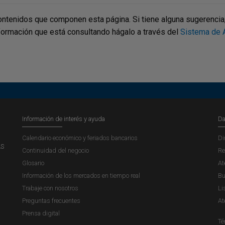
ontenidos que componen esta página. Si tiene alguna sugerencia, p
nformación que está consultando hágalo a través del
Sistema de A
Información de interés y ayuda
Da
Calendario económico y feriados bancarios
Di
AS
Continuidad del negocio
Re
Glosario
At
Información de los mercados en tiempo real
Bu
Trabaje con nosotros
Li
Preguntas frecuentes
At
Prensa digital
Té