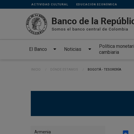
Links
Pasar al contenido principal
ACTIVIDAD CULTURAL
EDUCACIÓN ECONÓMICA
secundarios
Política monetar
El Banco
Noticias
cambiaria
Ruta de navegación
INICIO
DÓNDE ESTAMOS
CURRENT:
BOGOTÁ - TESORERÍA
Directorio
Armenia