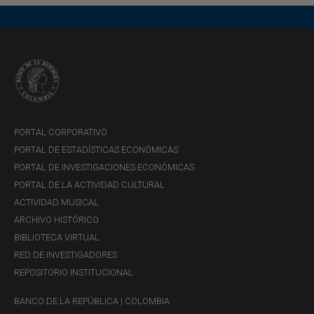
orientado a fortalecer el patrimonio
cultural de la ciudad y la región, y el
intercambio de saberes y discusiones
sobre la creación artística en la Costa
Caribe colombiana.
PORTAL CORPORATIVO
PORTAL DE ESTADÍSTICAS ECONÓMICAS
PORTAL DE INVESTIGACIONES ECONÓMICAS
PORTAL DE LA ACTIVIDAD CULTURAL
Centros Complementarios de Efectivo en Barranquilla
ACTIVIDAD MUSICAL
- Servicio prestado por Transbank
ARCHIVO HISTÓRICO
Calle 53 # 43-49
BIBLIOTECA VIRTUAL
Barranquilla, Atlántico
RED DE INVESTIGADORES
Servicio prestados:
REPOSITORIO INSTITUCIONAL
BANCO DE LA REPÚBLICA | COLOMBIA