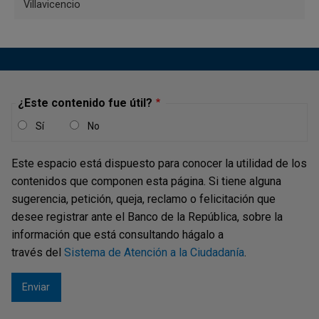
Villavicencio
+información
¿Este contenido fue útil?
Barranquilla - Servicios culturales
Carrera 46 # 45-39
Sí
No
Barranquilla, Atlántico
Teléfono: +57 (605) 322-5660 ó +57
Este espacio está dispuesto para conocer la utilidad de los
contenidos que componen esta página. Si tiene alguna
(605) 371-6666, extensiones: 5150 y
sugerencia, petición, queja, reclamo o felicitación que
5155
desee registrar ante el Banco de la República, sobre la
Horarios y servicios:
información que está consultando hágalo a
Centro Cultural
través del
Sistema de Atención a la Ciudadanía
.
El Centro Cultural del Banco de la
República en Barranquilla es un lugar