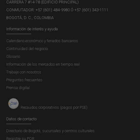
CARRERA 7 #14-78 (EDIFICIO PRINCIPAL)
CONMUTADOR: +57 (601) 484-9980 Ó +57 (601) 343-1111
BOGOTÁ, D. C., COLOMBIA
Información de interés y ayuda
Cambio de billetes de baja denominación
Calendario económico y feriados bancarios
Continuidad del negocio
Glosario
Información de los mercados en tiempo real
Trabaje con nosotros
Preguntas frecuentes
Cambio de moneda por moneda
Prensa digital
Recaudos corporativos (pagos por PSE)
Datos de contacto
Directorio de Bogotá, sucursales y centros culturales
Registre su PQR