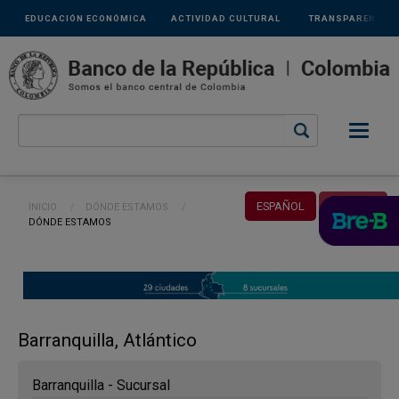
Links
Pasar al contenido principal
EDUCACIÓN ECONÓMICA
ACTIVIDAD CULTURAL
TRANSPARENCIA
secundarios
Ruta de navegación
ESPAÑOL
ENGLISH
INICIO
DÓNDE ESTAMOS
CURRENT:
DÓNDE ESTAMOS
Barranquilla, Atlántico
Barranquilla - Sucursal