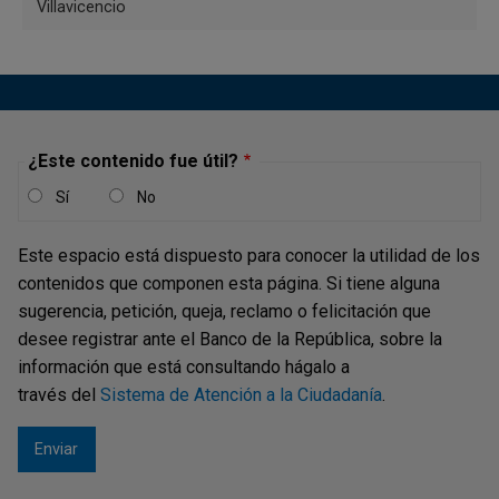
Villavicencio
el año 2006, muestra a los
cartageneros y visitantes 902
objetos arqueológicos (747 de
metal, 105 de cerámica, 11 de
hueso; 34 de concha, y 5 fragmentos
¿Este contenido fue útil?
de cerámica).
Sí
No
Este espacio está dispuesto para conocer la utilidad de los
contenidos que componen esta página. Si tiene alguna
sugerencia, petición, queja, reclamo o felicitación que
Ventanilla de atención al público en Centro
desee registrar ante el Banco de la República, sobre la
Complementario de Efectivo en Cartagena – Servicio
información que está consultando hágalo a
prestado por Brinks
través del
Sistema de Atención a la Ciudadanía
.
Diagonal 20 # 51-121
Barrio El Bosque
Cartagena, Bolívar