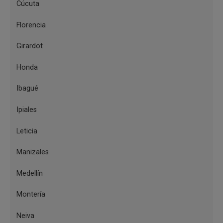
Los usuarios pueden recibir el
Cúcuta
servicio de apoyo a la investigación
Florencia
en historia, literatura, economía y
Girardot
actividades sociales de la región. La
colección de la biblioteca se está
Honda
ampliando permanentemente,
Ibagué
actualmente cuenta con más de
Ipiales
70.000 volúmenes y, además, se
tiene acceso a todo el catálogo de la
Leticia
Red de Bibliotecas del Banco de la
Manizales
República.
Medellín
Montería
Neiva