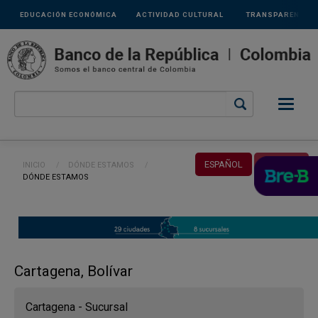
Links
Pasar al contenido principal
EDUCACIÓN ECONÓMICA
ACTIVIDAD CULTURAL
TRANSPARENCIA
secundarios
Ruta de navegación
ESPAÑOL
ENGLISH
INICIO
DÓNDE ESTAMOS
CURRENT:
DÓNDE ESTAMOS
Cartagena, Bolívar
Cartagena - Sucursal