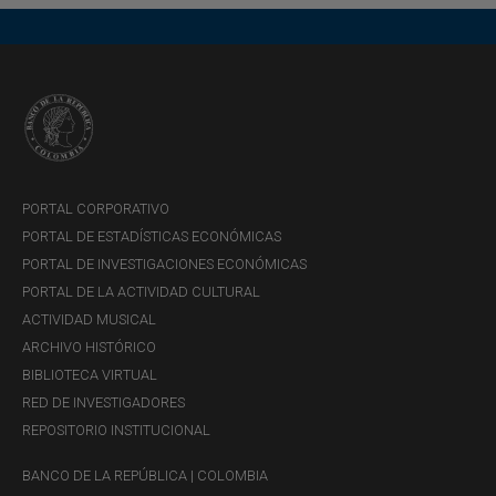
Servicios y horarios:
El Banco de la República cuenta con
contratos con compañías
transportadoras de valores para la
prestación de los servicios de operación
como Centros Complementarios de
PORTAL CORPORATIVO
Efectivo (CCE).
PORTAL DE ESTADÍSTICAS ECONÓMICAS
PORTAL DE INVESTIGACIONES ECONÓMICAS
PORTAL DE LA ACTIVIDAD CULTURAL
ACTIVIDAD MUSICAL
ARCHIVO HISTÓRICO
Lunes a viernes
de 7:30 a 12:00 y
BIBLIOTECA VIRTUAL
de 13:00 a 16:30
RED DE INVESTIGADORES
REPOSITORIO INSTITUCIONAL
BANCO DE LA REPÚBLICA | COLOMBIA