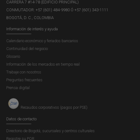
CARRERA 7 #14-78 (EDIFICIO PRINCIPAL)
Recuerde que los billetes de alta
CONMUTADOR: +57 (601) 484-9980 Ó +57 (601) 343-1111
denominación son los de:
BOGOTÁ, D. C., COLOMBIA
Información de interés y ayuda
100.000 pesos,
Calendario económico y feriados bancarios
50.000 pesos,
Continuidad del negocio
20.000 pesos y
Glosario
10.000 pesos.
Información de los mercados en tiempo real
Trabaje con nosotros
Y los de baja denominación son:
Preguntas frecuentes
Prensa digital
5.000 pesos,
2.000 pesos y
Recaudos corporativos (pagos por PSE)
1.000 pesos.
Datos de contacto
Directorio de Bogotá, sucursales y centros culturales
Registre su PQR